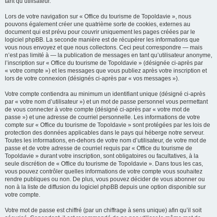
tant qu’utilisateur.
Lors de votre navigation sur « Office du tourisme de Topoldavie », nous
pouvons également créer une quatrième sorte de cookies, externes au
document qui est prévu pour couvrir uniquement les pages créées par le
logiciel phpBB. La seconde manière est de récupérer les informations que
vous nous envoyez et que nous collectons. Ceci peut correspondre — mais
n’est pas limité à — la publication de messages en tant qu’utilisateur anonyme,
l’inscription sur « Office du tourisme de Topoldavie » (désignée ci-après par
« votre compte ») et les messages que vous publiez après votre inscription et
lors de votre connexion (désignés ci-après par « vos messages »).
Votre compte contiendra au minimum un identifiant unique (désigné ci-après
par « votre nom d’utilisateur ») et un mot de passe personnel vous permettant
de vous connecter à votre compte (désigné ci-après par « votre mot de
passe ») et une adresse de courriel personnelle. Les informations de votre
compte sur « Office du tourisme de Topoldavie » sont protégées par les lois de
protection des données applicables dans le pays qui héberge notre serveur.
Toutes les informations, en-dehors de votre nom d’utilisateur, de votre mot de
passe et de votre adresse de courriel requis par « Office du tourisme de
Topoldavie » durant votre inscription, sont obligatoires ou facultatives, à la
seule discrétion de « Office du tourisme de Topoldavie ». Dans tous les cas,
vous pouvez contrôler quelles informations de votre compte vous souhaitez
rendre publiques ou non. De plus, vous pouvez décider de vous abonner ou
non à la liste de diffusion du logiciel phpBB depuis une option disponible sur
votre compte.
Votre mot de passe est chiffré (par un chiffrage à sens unique) afin qu’il soit