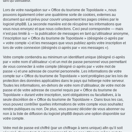
tant qu’utilisateur.
Lors de votre navigation sur « Office du tourisme de Topoldavie », nous
pouvons également créer une quatrième sorte de cookies, externes au
document qui est prévu pour couvrir uniquement les pages créées par le
logiciel phpBB. La seconde manière est de récupérer les informations que
vous nous envoyez et que nous collectons. Ceci peut correspondre — mais
n’est pas limité à — la publication de messages en tant qu’utilisateur anonyme,
l’inscription sur « Office du tourisme de Topoldavie » (désignée ci-après par
« votre compte ») et les messages que vous publiez après votre inscription et
lors de votre connexion (désignés ci-après par « vos messages »).
Votre compte contiendra au minimum un identifiant unique (désigné ci-après
par « votre nom d’utilisateur ») et un mot de passe personnel vous permettant
de vous connecter à votre compte (désigné ci-après par « votre mot de
passe ») et une adresse de courriel personnelle. Les informations de votre
compte sur « Office du tourisme de Topoldavie » sont protégées par les lois de
protection des données applicables dans le pays qui héberge notre serveur.
Toutes les informations, en-dehors de votre nom d’utilisateur, de votre mot de
passe et de votre adresse de courriel requis par « Office du tourisme de
Topoldavie » durant votre inscription, sont obligatoires ou facultatives, à la
seule discrétion de « Office du tourisme de Topoldavie ». Dans tous les cas,
vous pouvez contrôler quelles informations de votre compte vous souhaitez
rendre publiques ou non. De plus, vous pouvez décider de vous abonner ou
non à la liste de diffusion du logiciel phpBB depuis une option disponible sur
votre compte.
Votre mot de passe est chiffré (par un chiffrage à sens unique) afin qu’il soit