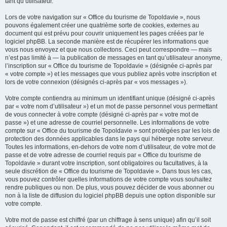
tant qu’utilisateur.
Lors de votre navigation sur « Office du tourisme de Topoldavie », nous
pouvons également créer une quatrième sorte de cookies, externes au
document qui est prévu pour couvrir uniquement les pages créées par le
logiciel phpBB. La seconde manière est de récupérer les informations que
vous nous envoyez et que nous collectons. Ceci peut correspondre — mais
n’est pas limité à — la publication de messages en tant qu’utilisateur anonyme,
l’inscription sur « Office du tourisme de Topoldavie » (désignée ci-après par
« votre compte ») et les messages que vous publiez après votre inscription et
lors de votre connexion (désignés ci-après par « vos messages »).
Votre compte contiendra au minimum un identifiant unique (désigné ci-après
par « votre nom d’utilisateur ») et un mot de passe personnel vous permettant
de vous connecter à votre compte (désigné ci-après par « votre mot de
passe ») et une adresse de courriel personnelle. Les informations de votre
compte sur « Office du tourisme de Topoldavie » sont protégées par les lois de
protection des données applicables dans le pays qui héberge notre serveur.
Toutes les informations, en-dehors de votre nom d’utilisateur, de votre mot de
passe et de votre adresse de courriel requis par « Office du tourisme de
Topoldavie » durant votre inscription, sont obligatoires ou facultatives, à la
seule discrétion de « Office du tourisme de Topoldavie ». Dans tous les cas,
vous pouvez contrôler quelles informations de votre compte vous souhaitez
rendre publiques ou non. De plus, vous pouvez décider de vous abonner ou
non à la liste de diffusion du logiciel phpBB depuis une option disponible sur
votre compte.
Votre mot de passe est chiffré (par un chiffrage à sens unique) afin qu’il soit