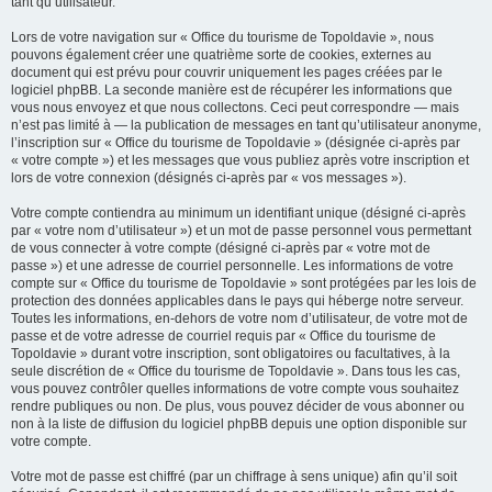
tant qu’utilisateur.
Lors de votre navigation sur « Office du tourisme de Topoldavie », nous
pouvons également créer une quatrième sorte de cookies, externes au
document qui est prévu pour couvrir uniquement les pages créées par le
logiciel phpBB. La seconde manière est de récupérer les informations que
vous nous envoyez et que nous collectons. Ceci peut correspondre — mais
n’est pas limité à — la publication de messages en tant qu’utilisateur anonyme,
l’inscription sur « Office du tourisme de Topoldavie » (désignée ci-après par
« votre compte ») et les messages que vous publiez après votre inscription et
lors de votre connexion (désignés ci-après par « vos messages »).
Votre compte contiendra au minimum un identifiant unique (désigné ci-après
par « votre nom d’utilisateur ») et un mot de passe personnel vous permettant
de vous connecter à votre compte (désigné ci-après par « votre mot de
passe ») et une adresse de courriel personnelle. Les informations de votre
compte sur « Office du tourisme de Topoldavie » sont protégées par les lois de
protection des données applicables dans le pays qui héberge notre serveur.
Toutes les informations, en-dehors de votre nom d’utilisateur, de votre mot de
passe et de votre adresse de courriel requis par « Office du tourisme de
Topoldavie » durant votre inscription, sont obligatoires ou facultatives, à la
seule discrétion de « Office du tourisme de Topoldavie ». Dans tous les cas,
vous pouvez contrôler quelles informations de votre compte vous souhaitez
rendre publiques ou non. De plus, vous pouvez décider de vous abonner ou
non à la liste de diffusion du logiciel phpBB depuis une option disponible sur
votre compte.
Votre mot de passe est chiffré (par un chiffrage à sens unique) afin qu’il soit