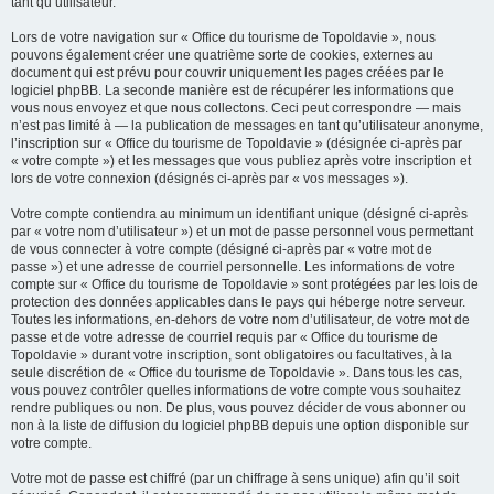
tant qu’utilisateur.
Lors de votre navigation sur « Office du tourisme de Topoldavie », nous
pouvons également créer une quatrième sorte de cookies, externes au
document qui est prévu pour couvrir uniquement les pages créées par le
logiciel phpBB. La seconde manière est de récupérer les informations que
vous nous envoyez et que nous collectons. Ceci peut correspondre — mais
n’est pas limité à — la publication de messages en tant qu’utilisateur anonyme,
l’inscription sur « Office du tourisme de Topoldavie » (désignée ci-après par
« votre compte ») et les messages que vous publiez après votre inscription et
lors de votre connexion (désignés ci-après par « vos messages »).
Votre compte contiendra au minimum un identifiant unique (désigné ci-après
par « votre nom d’utilisateur ») et un mot de passe personnel vous permettant
de vous connecter à votre compte (désigné ci-après par « votre mot de
passe ») et une adresse de courriel personnelle. Les informations de votre
compte sur « Office du tourisme de Topoldavie » sont protégées par les lois de
protection des données applicables dans le pays qui héberge notre serveur.
Toutes les informations, en-dehors de votre nom d’utilisateur, de votre mot de
passe et de votre adresse de courriel requis par « Office du tourisme de
Topoldavie » durant votre inscription, sont obligatoires ou facultatives, à la
seule discrétion de « Office du tourisme de Topoldavie ». Dans tous les cas,
vous pouvez contrôler quelles informations de votre compte vous souhaitez
rendre publiques ou non. De plus, vous pouvez décider de vous abonner ou
non à la liste de diffusion du logiciel phpBB depuis une option disponible sur
votre compte.
Votre mot de passe est chiffré (par un chiffrage à sens unique) afin qu’il soit