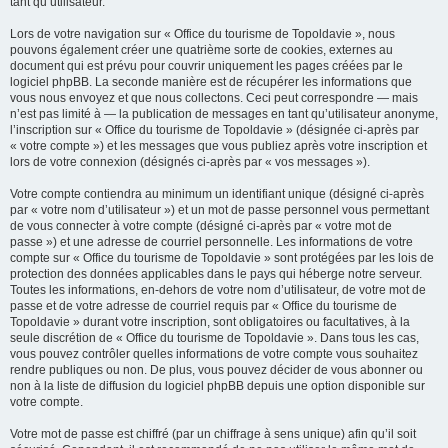
tant qu’utilisateur.
Lors de votre navigation sur « Office du tourisme de Topoldavie », nous
pouvons également créer une quatrième sorte de cookies, externes au
document qui est prévu pour couvrir uniquement les pages créées par le
logiciel phpBB. La seconde manière est de récupérer les informations que
vous nous envoyez et que nous collectons. Ceci peut correspondre — mais
n’est pas limité à — la publication de messages en tant qu’utilisateur anonyme,
l’inscription sur « Office du tourisme de Topoldavie » (désignée ci-après par
« votre compte ») et les messages que vous publiez après votre inscription et
lors de votre connexion (désignés ci-après par « vos messages »).
Votre compte contiendra au minimum un identifiant unique (désigné ci-après
par « votre nom d’utilisateur ») et un mot de passe personnel vous permettant
de vous connecter à votre compte (désigné ci-après par « votre mot de
passe ») et une adresse de courriel personnelle. Les informations de votre
compte sur « Office du tourisme de Topoldavie » sont protégées par les lois de
protection des données applicables dans le pays qui héberge notre serveur.
Toutes les informations, en-dehors de votre nom d’utilisateur, de votre mot de
passe et de votre adresse de courriel requis par « Office du tourisme de
Topoldavie » durant votre inscription, sont obligatoires ou facultatives, à la
seule discrétion de « Office du tourisme de Topoldavie ». Dans tous les cas,
vous pouvez contrôler quelles informations de votre compte vous souhaitez
rendre publiques ou non. De plus, vous pouvez décider de vous abonner ou
non à la liste de diffusion du logiciel phpBB depuis une option disponible sur
votre compte.
Votre mot de passe est chiffré (par un chiffrage à sens unique) afin qu’il soit