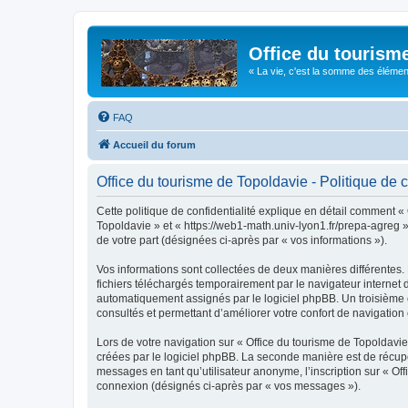
Office du tourism
« La vie, c'est la somme des éléments 
FAQ
Accueil du forum
Office du tourisme de Topoldavie - Politique de c
Cette politique de confidentialité explique en détail comment « 
Topoldavie » et « https://web1-math.univ-lyon1.fr/prepa-agreg »)
de votre part (désignées ci-après par « vos informations »).
Vos informations sont collectées de deux manières différentes.
fichiers téléchargés temporairement par le navigateur internet 
automatiquement assignés par le logiciel phpBB. Un troisième co
consultés et permettant d’améliorer votre confort de navigation e
Lors de votre navigation sur « Office du tourisme de Topoldav
créées par le logiciel phpBB. La seconde manière est de récup
messages en tant qu’utilisateur anonyme, l’inscription sur « Of
connexion (désignés ci-après par « vos messages »).