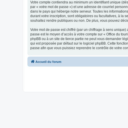
Votre compte contiendra au minimum un identifiant unique (dés
par « votre mot de passe ») et une adresse de courriel personn
dans le pays qui héberge notre serveur. Toutes les informations
durant votre inscription, sont obligatoires ou facultatives, à l
souhaitez rendre publiques ou non. De plus, vous pouvez décide
Votre mot de passe est chiffré (par un chiffrage à sens unique) 
passe est le moyen d’accès à votre compte sur « Office du tour
phpBB ou à un site de tierce partie ne peut vous demander légi
qui est proposée par défaut sur le logiciel phpBB. Cette foncti
passe afin que vous puissiez reprendre le contrôle de votre co
Accueil du forum