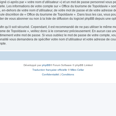
igné ci-après par « votre nom d’utilisateur ») et un mot de passe personnel vous p
elle. Les informations de votre compte sur « Office du tourisme de Topoldavie » so
, en-dehors de votre nom d’utilisateur, de votre mot de passe et de votre adresse d
a seule discrétion de « Office du tourisme de Topoldavie ». Dans tous les cas, vous 
r de vous abonner ou non à la liste de diffusion du logiciel phpBB depuis une opt
afin qu’il soit sécurisé. Cependant, il est recommandé de ne pas utiliser le même mot
isme de Topoldavie », veillez donc à le conservez précieusement. En aucun cas une 
timement votre mot de passe. Si vous oubliez le mot de passe de votre compte, vous
onnalité vous demandera de spécifier votre nom d’utilisateur et votre adresse de co
mpte.
Développé par
phpBB
® Forum Software © phpBB Limited
Traduction française officielle
©
Miles Cellar
Confidentialité
|
Conditions