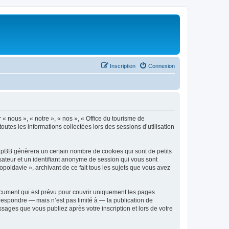
Inscription
Connexion
 « nous », « notre », « nos », « Office du tourisme de
outes les informations collectées lors des sessions d’utilisation
phpBB génèrera un certain nombre de cookies qui sont de petits
isateur et un identifiant anonyme de session qui vous sont
poldavie », archivant de ce fait tous les sujets que vous avez
ocument qui est prévu pour couvrir uniquement les pages
respondre — mais n’est pas limité à — la publication de
sages que vous publiez après votre inscription et lors de votre