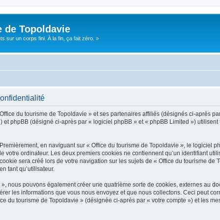
e de Topoldavie
sur un corps fini. À la fin, ça fait zéro. »
onfidentialité
Office du tourisme de Topoldavie » et ses partenaires affiliés (désignés ci-après par
 et phpBB (désigné ci-après par « logiciel phpBB » et « phpBB Limited ») utilisent t
 Premièrement, en naviguant sur « Office du tourisme de Topoldavie », le logiciel 
de votre ordinateur. Les deux premiers cookies ne contiennent qu’un identifiant util
okie sera créé lors de votre navigation sur les sujets de « Office du tourisme de To
n tant qu’utilisateur.
ie », nous pouvons également créer une quatrième sorte de cookies, externes au d
érer les informations que vous nous envoyez et que nous collectons. Ceci peut cor
fice du tourisme de Topoldavie » (désignée ci-après par « votre compte ») et les mes