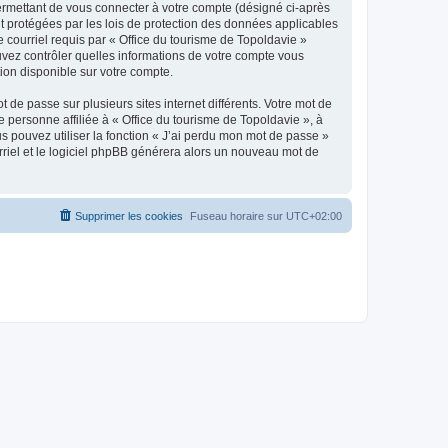
ermettant de vous connecter à votre compte (désigné ci-après
nt protégées par les lois de protection des données applicables
e courriel requis par « Office du tourisme de Topoldavie »
pouvez contrôler quelles informations de votre compte vous
ion disponible sur votre compte.
 de passe sur plusieurs sites internet différents. Votre mot de
personne affiliée à « Office du tourisme de Topoldavie », à
 pouvez utiliser la fonction « J’ai perdu mon mot de passe »
urriel et le logiciel phpBB générera alors un nouveau mot de
Supprimer les cookies
Fuseau horaire sur
UTC+02:00