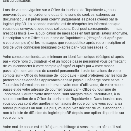
tant qu’utilisateur.
Lors de votre navigation sur « Office du tourisme de Topoldavie », nous
pouvons également créer une quatrième sorte de cookies, externes au
document qui est prévu pour couvrir uniquement les pages créées par le
logiciel phpBB. La seconde manière est de récupérer les informations que
vous nous envoyez et que nous collectons. Ceci peut correspondre — mais
n’est pas limité à — la publication de messages en tant qu’utilisateur anonyme,
l’inscription sur « Office du tourisme de Topoldavie » (désignée ci-après par
« votre compte ») et les messages que vous publiez après votre inscription et
lors de votre connexion (désignés ci-après par « vos messages »).
Votre compte contiendra au minimum un identifiant unique (désigné ci-après
par « votre nom d’utilisateur ») et un mot de passe personnel vous permettant
de vous connecter à votre compte (désigné ci-après par « votre mot de
passe ») et une adresse de courriel personnelle. Les informations de votre
compte sur « Office du tourisme de Topoldavie » sont protégées par les lois de
protection des données applicables dans le pays qui héberge notre serveur.
Toutes les informations, en-dehors de votre nom d’utilisateur, de votre mot de
passe et de votre adresse de courriel requis par « Office du tourisme de
Topoldavie » durant votre inscription, sont obligatoires ou facultatives, à la
seule discrétion de « Office du tourisme de Topoldavie ». Dans tous les cas,
vous pouvez contrôler quelles informations de votre compte vous souhaitez
rendre publiques ou non. De plus, vous pouvez décider de vous abonner ou
non à la liste de diffusion du logiciel phpBB depuis une option disponible sur
votre compte.
Votre mot de passe est chiffré (par un chiffrage à sens unique) afin qu’il soit