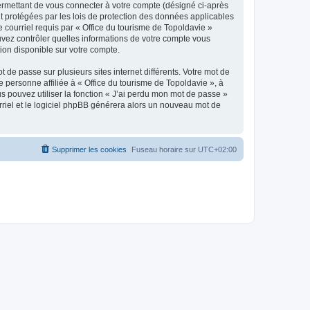
ermettant de vous connecter à votre compte (désigné ci-après
nt protégées par les lois de protection des données applicables
e courriel requis par « Office du tourisme de Topoldavie »
pouvez contrôler quelles informations de votre compte vous
ion disponible sur votre compte.
 de passe sur plusieurs sites internet différents. Votre mot de
personne affiliée à « Office du tourisme de Topoldavie », à
 pouvez utiliser la fonction « J’ai perdu mon mot de passe »
urriel et le logiciel phpBB générera alors un nouveau mot de
Supprimer les cookies
Fuseau horaire sur
UTC+02:00