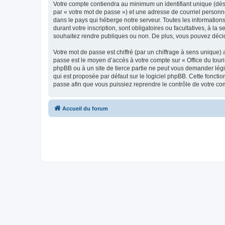
Votre compte contiendra au minimum un identifiant unique (dés
par « votre mot de passe ») et une adresse de courriel personn
dans le pays qui héberge notre serveur. Toutes les informations
durant votre inscription, sont obligatoires ou facultatives, à l
souhaitez rendre publiques ou non. De plus, vous pouvez décide
Votre mot de passe est chiffré (par un chiffrage à sens unique) 
passe est le moyen d’accès à votre compte sur « Office du tour
phpBB ou à un site de tierce partie ne peut vous demander légi
qui est proposée par défaut sur le logiciel phpBB. Cette foncti
passe afin que vous puissiez reprendre le contrôle de votre co
Accueil du forum