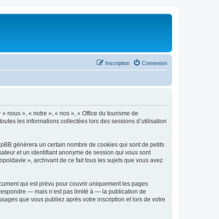
Inscription
Connexion
 « nous », « notre », « nos », « Office du tourisme de
outes les informations collectées lors des sessions d’utilisation
phpBB génèrera un certain nombre de cookies qui sont de petits
isateur et un identifiant anonyme de session qui vous sont
poldavie », archivant de ce fait tous les sujets que vous avez
ocument qui est prévu pour couvrir uniquement les pages
respondre — mais n’est pas limité à — la publication de
sages que vous publiez après votre inscription et lors de votre