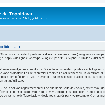
e de Topoldavie
sur un corps fini. À la fin, ça fait zéro. »
onfidentialité
Office du tourisme de Topoldavie » et ses partenaires affiliés (désignés ci-après par
 et phpBB (désigné ci-après par « logiciel phpBB » et « phpBB Limited ») utilisent t
 Premièrement, en naviguant sur « Office du tourisme de Topoldavie », le logiciel 
de votre ordinateur. Les deux premiers cookies ne contiennent qu’un identifiant util
okie sera créé lors de votre navigation sur les sujets de « Office du tourisme de To
n tant qu’utilisateur.
ie », nous pouvons également créer une quatrième sorte de cookies, externes au d
érer les informations que vous nous envoyez et que nous collectons. Ceci peut cor
fice du tourisme de Topoldavie » (désignée ci-après par « votre compte ») et les mes