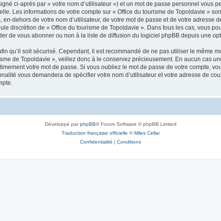
igné ci-après par « votre nom d’utilisateur ») et un mot de passe personnel vous p
elle. Les informations de votre compte sur « Office du tourisme de Topoldavie » so
, en-dehors de votre nom d’utilisateur, de votre mot de passe et de votre adresse d
a seule discrétion de « Office du tourisme de Topoldavie ». Dans tous les cas, vous 
r de vous abonner ou non à la liste de diffusion du logiciel phpBB depuis une opt
afin qu’il soit sécurisé. Cependant, il est recommandé de ne pas utiliser le même mot
isme de Topoldavie », veillez donc à le conservez précieusement. En aucun cas une 
timement votre mot de passe. Si vous oubliez le mot de passe de votre compte, vous
onnalité vous demandera de spécifier votre nom d’utilisateur et votre adresse de co
mpte.
Développé par
phpBB
® Forum Software © phpBB Limited
Traduction française officielle
©
Miles Cellar
Confidentialité
|
Conditions