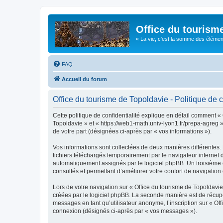
Office du tourism
« La vie, c'est la somme des éléments 
FAQ
Accueil du forum
Office du tourisme de Topoldavie - Politique de c
Cette politique de confidentialité explique en détail comment « 
Topoldavie » et « https://web1-math.univ-lyon1.fr/prepa-agreg »)
de votre part (désignées ci-après par « vos informations »).
Vos informations sont collectées de deux manières différentes.
fichiers téléchargés temporairement par le navigateur internet 
automatiquement assignés par le logiciel phpBB. Un troisième co
consultés et permettant d’améliorer votre confort de navigation e
Lors de votre navigation sur « Office du tourisme de Topoldav
créées par le logiciel phpBB. La seconde manière est de récup
messages en tant qu’utilisateur anonyme, l’inscription sur « Of
connexion (désignés ci-après par « vos messages »).