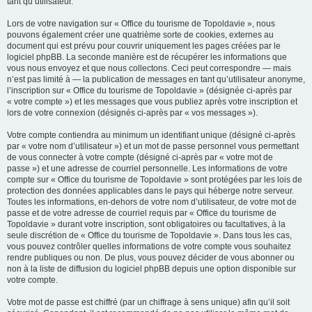
tant qu’utilisateur.
Lors de votre navigation sur « Office du tourisme de Topoldavie », nous
pouvons également créer une quatrième sorte de cookies, externes au
document qui est prévu pour couvrir uniquement les pages créées par le
logiciel phpBB. La seconde manière est de récupérer les informations que
vous nous envoyez et que nous collectons. Ceci peut correspondre — mais
n’est pas limité à — la publication de messages en tant qu’utilisateur anonyme,
l’inscription sur « Office du tourisme de Topoldavie » (désignée ci-après par
« votre compte ») et les messages que vous publiez après votre inscription et
lors de votre connexion (désignés ci-après par « vos messages »).
Votre compte contiendra au minimum un identifiant unique (désigné ci-après
par « votre nom d’utilisateur ») et un mot de passe personnel vous permettant
de vous connecter à votre compte (désigné ci-après par « votre mot de
passe ») et une adresse de courriel personnelle. Les informations de votre
compte sur « Office du tourisme de Topoldavie » sont protégées par les lois de
protection des données applicables dans le pays qui héberge notre serveur.
Toutes les informations, en-dehors de votre nom d’utilisateur, de votre mot de
passe et de votre adresse de courriel requis par « Office du tourisme de
Topoldavie » durant votre inscription, sont obligatoires ou facultatives, à la
seule discrétion de « Office du tourisme de Topoldavie ». Dans tous les cas,
vous pouvez contrôler quelles informations de votre compte vous souhaitez
rendre publiques ou non. De plus, vous pouvez décider de vous abonner ou
non à la liste de diffusion du logiciel phpBB depuis une option disponible sur
votre compte.
Votre mot de passe est chiffré (par un chiffrage à sens unique) afin qu’il soit