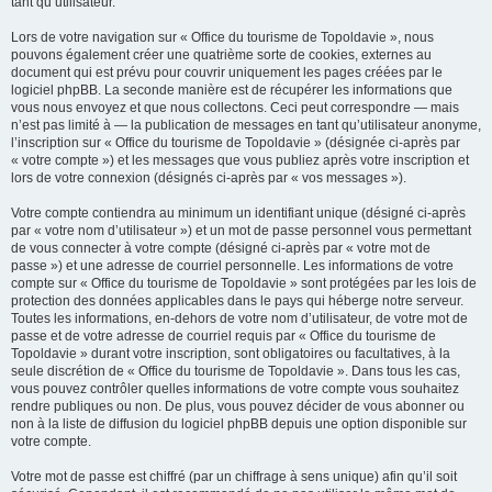
tant qu’utilisateur.
Lors de votre navigation sur « Office du tourisme de Topoldavie », nous
pouvons également créer une quatrième sorte de cookies, externes au
document qui est prévu pour couvrir uniquement les pages créées par le
logiciel phpBB. La seconde manière est de récupérer les informations que
vous nous envoyez et que nous collectons. Ceci peut correspondre — mais
n’est pas limité à — la publication de messages en tant qu’utilisateur anonyme,
l’inscription sur « Office du tourisme de Topoldavie » (désignée ci-après par
« votre compte ») et les messages que vous publiez après votre inscription et
lors de votre connexion (désignés ci-après par « vos messages »).
Votre compte contiendra au minimum un identifiant unique (désigné ci-après
par « votre nom d’utilisateur ») et un mot de passe personnel vous permettant
de vous connecter à votre compte (désigné ci-après par « votre mot de
passe ») et une adresse de courriel personnelle. Les informations de votre
compte sur « Office du tourisme de Topoldavie » sont protégées par les lois de
protection des données applicables dans le pays qui héberge notre serveur.
Toutes les informations, en-dehors de votre nom d’utilisateur, de votre mot de
passe et de votre adresse de courriel requis par « Office du tourisme de
Topoldavie » durant votre inscription, sont obligatoires ou facultatives, à la
seule discrétion de « Office du tourisme de Topoldavie ». Dans tous les cas,
vous pouvez contrôler quelles informations de votre compte vous souhaitez
rendre publiques ou non. De plus, vous pouvez décider de vous abonner ou
non à la liste de diffusion du logiciel phpBB depuis une option disponible sur
votre compte.
Votre mot de passe est chiffré (par un chiffrage à sens unique) afin qu’il soit