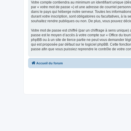
Votre compte contiendra au minimum un identifiant unique (dés
par « votre mot de passe ») et une adresse de courriel personn
dans le pays qui héberge notre serveur. Toutes les informations
durant votre inscription, sont obligatoires ou facultatives, à l
souhaitez rendre publiques ou non. De plus, vous pouvez décide
Votre mot de passe est chiffré (par un chiffrage à sens unique) 
passe est le moyen d’accès à votre compte sur « Office du tour
phpBB ou à un site de tierce partie ne peut vous demander légi
qui est proposée par défaut sur le logiciel phpBB. Cette foncti
passe afin que vous puissiez reprendre le contrôle de votre co
Accueil du forum