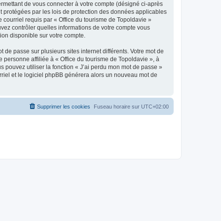
ermettant de vous connecter à votre compte (désigné ci-après
nt protégées par les lois de protection des données applicables
e courriel requis par « Office du tourisme de Topoldavie »
pouvez contrôler quelles informations de votre compte vous
ion disponible sur votre compte.
 de passe sur plusieurs sites internet différents. Votre mot de
personne affiliée à « Office du tourisme de Topoldavie », à
 pouvez utiliser la fonction « J’ai perdu mon mot de passe »
urriel et le logiciel phpBB générera alors un nouveau mot de
Supprimer les cookies
Fuseau horaire sur
UTC+02:00