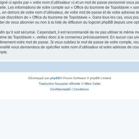
igné ci-après par « votre nom d’utilisateur ») et un mot de passe personnel vous p
elle. Les informations de votre compte sur « Office du tourisme de Topoldavie » so
, en-dehors de votre nom d’utilisateur, de votre mot de passe et de votre adresse d
a seule discrétion de « Office du tourisme de Topoldavie ». Dans tous les cas, vous 
r de vous abonner ou non à la liste de diffusion du logiciel phpBB depuis une opt
afin qu’il soit sécurisé. Cependant, il est recommandé de ne pas utiliser le même mot
isme de Topoldavie », veillez donc à le conservez précieusement. En aucun cas une 
timement votre mot de passe. Si vous oubliez le mot de passe de votre compte, vous
onnalité vous demandera de spécifier votre nom d’utilisateur et votre adresse de co
mpte.
Développé par
phpBB
® Forum Software © phpBB Limited
Traduction française officielle
©
Miles Cellar
Confidentialité
|
Conditions