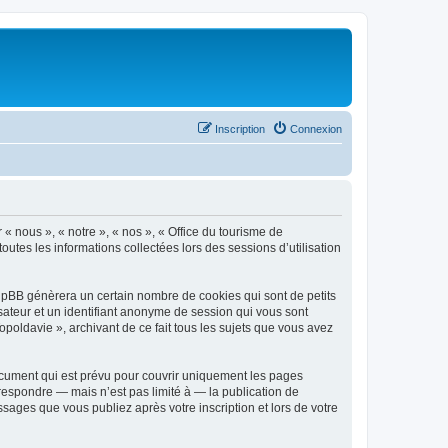
Inscription
Connexion
 « nous », « notre », « nos », « Office du tourisme de
outes les informations collectées lors des sessions d’utilisation
phpBB génèrera un certain nombre de cookies qui sont de petits
isateur et un identifiant anonyme de session qui vous sont
poldavie », archivant de ce fait tous les sujets que vous avez
ocument qui est prévu pour couvrir uniquement les pages
respondre — mais n’est pas limité à — la publication de
sages que vous publiez après votre inscription et lors de votre