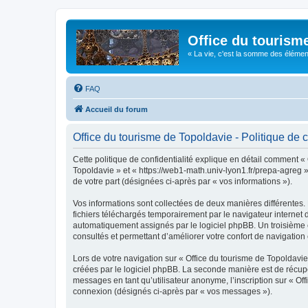
Office du tourism
« La vie, c'est la somme des éléments 
FAQ
Accueil du forum
Office du tourisme de Topoldavie - Politique de c
Cette politique de confidentialité explique en détail comment « 
Topoldavie » et « https://web1-math.univ-lyon1.fr/prepa-agreg »)
de votre part (désignées ci-après par « vos informations »).
Vos informations sont collectées de deux manières différentes.
fichiers téléchargés temporairement par le navigateur internet 
automatiquement assignés par le logiciel phpBB. Un troisième co
consultés et permettant d’améliorer votre confort de navigation e
Lors de votre navigation sur « Office du tourisme de Topoldav
créées par le logiciel phpBB. La seconde manière est de récup
messages en tant qu’utilisateur anonyme, l’inscription sur « Of
connexion (désignés ci-après par « vos messages »).