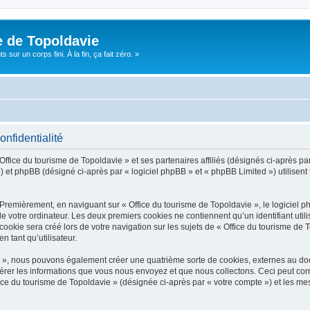
e de Topoldavie
sur un corps fini. À la fin, ça fait zéro. »
onfidentialité
Office du tourisme de Topoldavie » et ses partenaires affiliés (désignés ci-après par
 et phpBB (désigné ci-après par « logiciel phpBB » et « phpBB Limited ») utilisent t
 Premièrement, en naviguant sur « Office du tourisme de Topoldavie », le logiciel 
de votre ordinateur. Les deux premiers cookies ne contiennent qu’un identifiant util
okie sera créé lors de votre navigation sur les sujets de « Office du tourisme de To
n tant qu’utilisateur.
ie », nous pouvons également créer une quatrième sorte de cookies, externes au d
érer les informations que vous nous envoyez et que nous collectons. Ceci peut cor
fice du tourisme de Topoldavie » (désignée ci-après par « votre compte ») et les mes