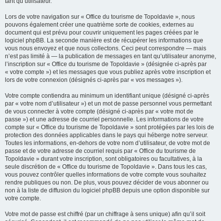
tant qu’utilisateur.
Lors de votre navigation sur « Office du tourisme de Topoldavie », nous
pouvons également créer une quatrième sorte de cookies, externes au
document qui est prévu pour couvrir uniquement les pages créées par le
logiciel phpBB. La seconde manière est de récupérer les informations que
vous nous envoyez et que nous collectons. Ceci peut correspondre — mais
n’est pas limité à — la publication de messages en tant qu’utilisateur anonyme,
l’inscription sur « Office du tourisme de Topoldavie » (désignée ci-après par
« votre compte ») et les messages que vous publiez après votre inscription et
lors de votre connexion (désignés ci-après par « vos messages »).
Votre compte contiendra au minimum un identifiant unique (désigné ci-après
par « votre nom d’utilisateur ») et un mot de passe personnel vous permettant
de vous connecter à votre compte (désigné ci-après par « votre mot de
passe ») et une adresse de courriel personnelle. Les informations de votre
compte sur « Office du tourisme de Topoldavie » sont protégées par les lois de
protection des données applicables dans le pays qui héberge notre serveur.
Toutes les informations, en-dehors de votre nom d’utilisateur, de votre mot de
passe et de votre adresse de courriel requis par « Office du tourisme de
Topoldavie » durant votre inscription, sont obligatoires ou facultatives, à la
seule discrétion de « Office du tourisme de Topoldavie ». Dans tous les cas,
vous pouvez contrôler quelles informations de votre compte vous souhaitez
rendre publiques ou non. De plus, vous pouvez décider de vous abonner ou
non à la liste de diffusion du logiciel phpBB depuis une option disponible sur
votre compte.
Votre mot de passe est chiffré (par un chiffrage à sens unique) afin qu’il soit