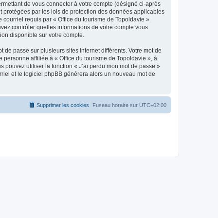
ermettant de vous connecter à votre compte (désigné ci-après
nt protégées par les lois de protection des données applicables
e courriel requis par « Office du tourisme de Topoldavie »
pouvez contrôler quelles informations de votre compte vous
ion disponible sur votre compte.
 de passe sur plusieurs sites internet différents. Votre mot de
personne affiliée à « Office du tourisme de Topoldavie », à
 pouvez utiliser la fonction « J’ai perdu mon mot de passe »
urriel et le logiciel phpBB générera alors un nouveau mot de
Supprimer les cookies
Fuseau horaire sur
UTC+02:00