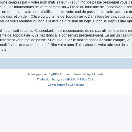
igné ci-après par « votre nom d’utilisateur ») et un mot de passe personnel vous p
elle. Les informations de votre compte sur « Office du tourisme de Topoldavie » so
, en-dehors de votre nom d’utilisateur, de votre mot de passe et de votre adresse d
a seule discrétion de « Office du tourisme de Topoldavie ». Dans tous les cas, vous 
r de vous abonner ou non à la liste de diffusion du logiciel phpBB depuis une opt
afin qu’il soit sécurisé. Cependant, il est recommandé de ne pas utiliser le même mot
isme de Topoldavie », veillez donc à le conservez précieusement. En aucun cas une 
timement votre mot de passe. Si vous oubliez le mot de passe de votre compte, vous
onnalité vous demandera de spécifier votre nom d’utilisateur et votre adresse de co
mpte.
Développé par
phpBB
® Forum Software © phpBB Limited
Traduction française officielle
©
Miles Cellar
Confidentialité
|
Conditions