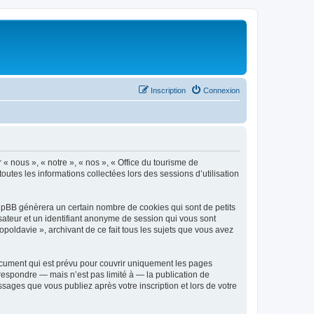
Inscription
Connexion
 « nous », « notre », « nos », « Office du tourisme de
outes les informations collectées lors des sessions d’utilisation
phpBB génèrera un certain nombre de cookies qui sont de petits
isateur et un identifiant anonyme de session qui vous sont
poldavie », archivant de ce fait tous les sujets que vous avez
ocument qui est prévu pour couvrir uniquement les pages
respondre — mais n’est pas limité à — la publication de
sages que vous publiez après votre inscription et lors de votre