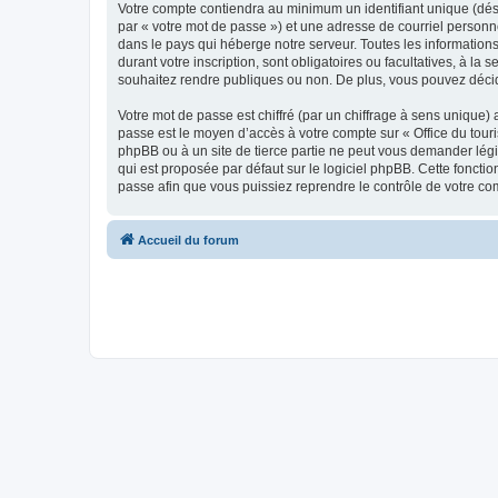
Votre compte contiendra au minimum un identifiant unique (dés
par « votre mot de passe ») et une adresse de courriel personn
dans le pays qui héberge notre serveur. Toutes les informations
durant votre inscription, sont obligatoires ou facultatives, à l
souhaitez rendre publiques ou non. De plus, vous pouvez décide
Votre mot de passe est chiffré (par un chiffrage à sens unique) 
passe est le moyen d’accès à votre compte sur « Office du tour
phpBB ou à un site de tierce partie ne peut vous demander légi
qui est proposée par défaut sur le logiciel phpBB. Cette foncti
passe afin que vous puissiez reprendre le contrôle de votre co
Accueil du forum