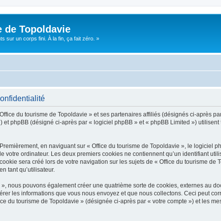
e de Topoldavie
sur un corps fini. À la fin, ça fait zéro. »
onfidentialité
Office du tourisme de Topoldavie » et ses partenaires affiliés (désignés ci-après par
 et phpBB (désigné ci-après par « logiciel phpBB » et « phpBB Limited ») utilisent t
 Premièrement, en naviguant sur « Office du tourisme de Topoldavie », le logiciel 
de votre ordinateur. Les deux premiers cookies ne contiennent qu’un identifiant util
okie sera créé lors de votre navigation sur les sujets de « Office du tourisme de To
n tant qu’utilisateur.
ie », nous pouvons également créer une quatrième sorte de cookies, externes au d
érer les informations que vous nous envoyez et que nous collectons. Ceci peut cor
fice du tourisme de Topoldavie » (désignée ci-après par « votre compte ») et les mes