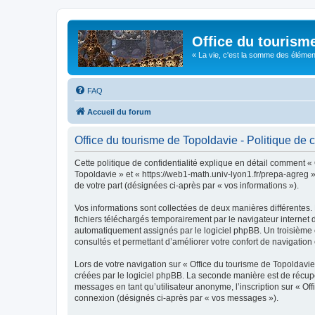
Office du tourism
« La vie, c'est la somme des éléments 
FAQ
Accueil du forum
Office du tourisme de Topoldavie - Politique de c
Cette politique de confidentialité explique en détail comment « 
Topoldavie » et « https://web1-math.univ-lyon1.fr/prepa-agreg »)
de votre part (désignées ci-après par « vos informations »).
Vos informations sont collectées de deux manières différentes.
fichiers téléchargés temporairement par le navigateur internet 
automatiquement assignés par le logiciel phpBB. Un troisième co
consultés et permettant d’améliorer votre confort de navigation e
Lors de votre navigation sur « Office du tourisme de Topoldav
créées par le logiciel phpBB. La seconde manière est de récup
messages en tant qu’utilisateur anonyme, l’inscription sur « Of
connexion (désignés ci-après par « vos messages »).