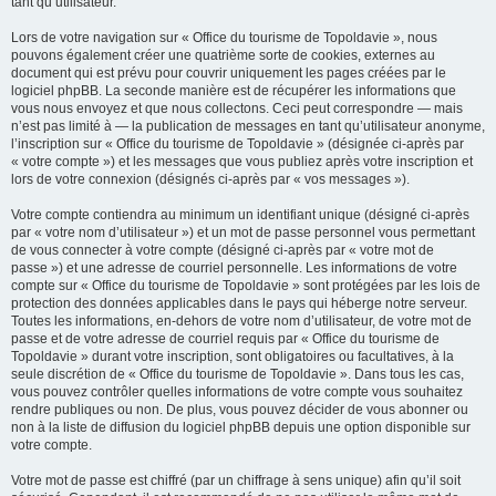
tant qu’utilisateur.
Lors de votre navigation sur « Office du tourisme de Topoldavie », nous
pouvons également créer une quatrième sorte de cookies, externes au
document qui est prévu pour couvrir uniquement les pages créées par le
logiciel phpBB. La seconde manière est de récupérer les informations que
vous nous envoyez et que nous collectons. Ceci peut correspondre — mais
n’est pas limité à — la publication de messages en tant qu’utilisateur anonyme,
l’inscription sur « Office du tourisme de Topoldavie » (désignée ci-après par
« votre compte ») et les messages que vous publiez après votre inscription et
lors de votre connexion (désignés ci-après par « vos messages »).
Votre compte contiendra au minimum un identifiant unique (désigné ci-après
par « votre nom d’utilisateur ») et un mot de passe personnel vous permettant
de vous connecter à votre compte (désigné ci-après par « votre mot de
passe ») et une adresse de courriel personnelle. Les informations de votre
compte sur « Office du tourisme de Topoldavie » sont protégées par les lois de
protection des données applicables dans le pays qui héberge notre serveur.
Toutes les informations, en-dehors de votre nom d’utilisateur, de votre mot de
passe et de votre adresse de courriel requis par « Office du tourisme de
Topoldavie » durant votre inscription, sont obligatoires ou facultatives, à la
seule discrétion de « Office du tourisme de Topoldavie ». Dans tous les cas,
vous pouvez contrôler quelles informations de votre compte vous souhaitez
rendre publiques ou non. De plus, vous pouvez décider de vous abonner ou
non à la liste de diffusion du logiciel phpBB depuis une option disponible sur
votre compte.
Votre mot de passe est chiffré (par un chiffrage à sens unique) afin qu’il soit