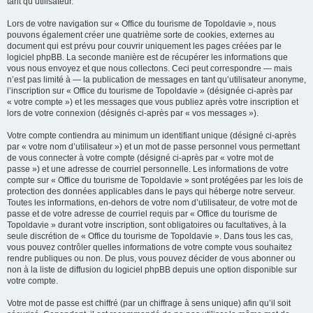
tant qu’utilisateur.
Lors de votre navigation sur « Office du tourisme de Topoldavie », nous
pouvons également créer une quatrième sorte de cookies, externes au
document qui est prévu pour couvrir uniquement les pages créées par le
logiciel phpBB. La seconde manière est de récupérer les informations que
vous nous envoyez et que nous collectons. Ceci peut correspondre — mais
n’est pas limité à — la publication de messages en tant qu’utilisateur anonyme,
l’inscription sur « Office du tourisme de Topoldavie » (désignée ci-après par
« votre compte ») et les messages que vous publiez après votre inscription et
lors de votre connexion (désignés ci-après par « vos messages »).
Votre compte contiendra au minimum un identifiant unique (désigné ci-après
par « votre nom d’utilisateur ») et un mot de passe personnel vous permettant
de vous connecter à votre compte (désigné ci-après par « votre mot de
passe ») et une adresse de courriel personnelle. Les informations de votre
compte sur « Office du tourisme de Topoldavie » sont protégées par les lois de
protection des données applicables dans le pays qui héberge notre serveur.
Toutes les informations, en-dehors de votre nom d’utilisateur, de votre mot de
passe et de votre adresse de courriel requis par « Office du tourisme de
Topoldavie » durant votre inscription, sont obligatoires ou facultatives, à la
seule discrétion de « Office du tourisme de Topoldavie ». Dans tous les cas,
vous pouvez contrôler quelles informations de votre compte vous souhaitez
rendre publiques ou non. De plus, vous pouvez décider de vous abonner ou
non à la liste de diffusion du logiciel phpBB depuis une option disponible sur
votre compte.
Votre mot de passe est chiffré (par un chiffrage à sens unique) afin qu’il soit