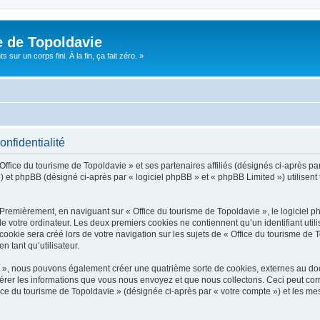
e de Topoldavie
sur un corps fini. À la fin, ça fait zéro. »
onfidentialité
Office du tourisme de Topoldavie » et ses partenaires affiliés (désignés ci-après par
 et phpBB (désigné ci-après par « logiciel phpBB » et « phpBB Limited ») utilisent t
 Premièrement, en naviguant sur « Office du tourisme de Topoldavie », le logiciel 
de votre ordinateur. Les deux premiers cookies ne contiennent qu’un identifiant util
okie sera créé lors de votre navigation sur les sujets de « Office du tourisme de To
n tant qu’utilisateur.
ie », nous pouvons également créer une quatrième sorte de cookies, externes au d
érer les informations que vous nous envoyez et que nous collectons. Ceci peut cor
fice du tourisme de Topoldavie » (désignée ci-après par « votre compte ») et les mes