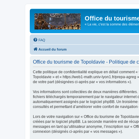
Office du tourism
« La vie, c'est la somme des éléments 
FAQ
Accueil du forum
Office du tourisme de Topoldavie - Politique de c
Cette politique de confidentialité explique en détail comment « 
Topoldavie » et « https://web1-math.univ-lyon1.fr/prepa-agreg »)
de votre part (désignées ci-après par « vos informations »).
Vos informations sont collectées de deux manières différentes.
fichiers téléchargés temporairement par le navigateur internet 
automatiquement assignés par le logiciel phpBB. Un troisième co
consultés et permettant d’améliorer votre confort de navigation e
Lors de votre navigation sur « Office du tourisme de Topoldav
créées par le logiciel phpBB. La seconde manière est de récup
messages en tant qu’utilisateur anonyme, l’inscription sur « Of
connexion (désignés ci-après par « vos messages »).