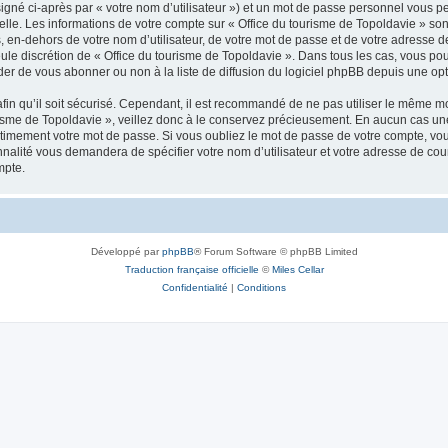
igné ci-après par « votre nom d’utilisateur ») et un mot de passe personnel vous p
elle. Les informations de votre compte sur « Office du tourisme de Topoldavie » so
, en-dehors de votre nom d’utilisateur, de votre mot de passe et de votre adresse d
a seule discrétion de « Office du tourisme de Topoldavie ». Dans tous les cas, vous 
r de vous abonner ou non à la liste de diffusion du logiciel phpBB depuis une opt
afin qu’il soit sécurisé. Cependant, il est recommandé de ne pas utiliser le même mot
isme de Topoldavie », veillez donc à le conservez précieusement. En aucun cas une 
timement votre mot de passe. Si vous oubliez le mot de passe de votre compte, vous
onnalité vous demandera de spécifier votre nom d’utilisateur et votre adresse de co
mpte.
Développé par
phpBB
® Forum Software © phpBB Limited
Traduction française officielle
©
Miles Cellar
Confidentialité
|
Conditions