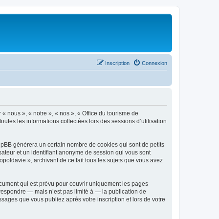
Inscription
Connexion
 « nous », « notre », « nos », « Office du tourisme de
outes les informations collectées lors des sessions d’utilisation
phpBB génèrera un certain nombre de cookies qui sont de petits
isateur et un identifiant anonyme de session qui vous sont
poldavie », archivant de ce fait tous les sujets que vous avez
ocument qui est prévu pour couvrir uniquement les pages
respondre — mais n’est pas limité à — la publication de
sages que vous publiez après votre inscription et lors de votre