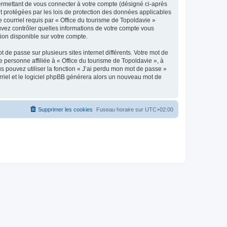
ermettant de vous connecter à votre compte (désigné ci-après
nt protégées par les lois de protection des données applicables
e courriel requis par « Office du tourisme de Topoldavie »
pouvez contrôler quelles informations de votre compte vous
ion disponible sur votre compte.
 de passe sur plusieurs sites internet différents. Votre mot de
personne affiliée à « Office du tourisme de Topoldavie », à
 pouvez utiliser la fonction « J’ai perdu mon mot de passe »
urriel et le logiciel phpBB générera alors un nouveau mot de
Supprimer les cookies
Fuseau horaire sur
UTC+02:00