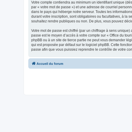
Votre compte contiendra au minimum un identifiant unique (dés
par « votre mot de passe ») et une adresse de courriel personn
dans le pays qui héberge notre serveur. Toutes les informations
durant votre inscription, sont obligatoires ou facultatives, à l
souhaitez rendre publiques ou non. De plus, vous pouvez décide
Votre mot de passe est chiffré (par un chiffrage à sens unique) 
passe est le moyen d’accès à votre compte sur « Office du tour
phpBB ou à un site de tierce partie ne peut vous demander légi
qui est proposée par défaut sur le logiciel phpBB. Cette foncti
passe afin que vous puissiez reprendre le contrôle de votre co
Accueil du forum