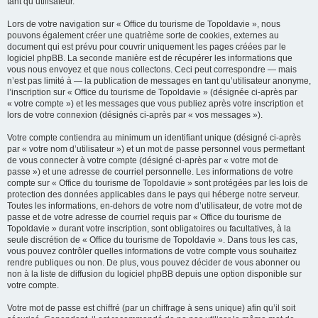
tant qu’utilisateur.
Lors de votre navigation sur « Office du tourisme de Topoldavie », nous
pouvons également créer une quatrième sorte de cookies, externes au
document qui est prévu pour couvrir uniquement les pages créées par le
logiciel phpBB. La seconde manière est de récupérer les informations que
vous nous envoyez et que nous collectons. Ceci peut correspondre — mais
n’est pas limité à — la publication de messages en tant qu’utilisateur anonyme,
l’inscription sur « Office du tourisme de Topoldavie » (désignée ci-après par
« votre compte ») et les messages que vous publiez après votre inscription et
lors de votre connexion (désignés ci-après par « vos messages »).
Votre compte contiendra au minimum un identifiant unique (désigné ci-après
par « votre nom d’utilisateur ») et un mot de passe personnel vous permettant
de vous connecter à votre compte (désigné ci-après par « votre mot de
passe ») et une adresse de courriel personnelle. Les informations de votre
compte sur « Office du tourisme de Topoldavie » sont protégées par les lois de
protection des données applicables dans le pays qui héberge notre serveur.
Toutes les informations, en-dehors de votre nom d’utilisateur, de votre mot de
passe et de votre adresse de courriel requis par « Office du tourisme de
Topoldavie » durant votre inscription, sont obligatoires ou facultatives, à la
seule discrétion de « Office du tourisme de Topoldavie ». Dans tous les cas,
vous pouvez contrôler quelles informations de votre compte vous souhaitez
rendre publiques ou non. De plus, vous pouvez décider de vous abonner ou
non à la liste de diffusion du logiciel phpBB depuis une option disponible sur
votre compte.
Votre mot de passe est chiffré (par un chiffrage à sens unique) afin qu’il soit