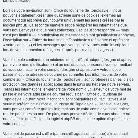
tant qu’utilisateur.
Lors de votre navigation sur « Office du tourisme de Topoldavie », nous
pouvons également créer une quatrième sorte de cookies, externes au
document qui est prévu pour couvrir uniquement les pages créées par le
logiciel phpBB. La seconde manière est de récupérer les informations que
vous nous envoyez et que nous collectons. Ceci peut correspondre — mais
n’est pas limité à — la publication de messages en tant qu’utilisateur anonyme,
l’inscription sur « Office du tourisme de Topoldavie » (désignée ci-après par
« votre compte ») et les messages que vous publiez après votre inscription et
lors de votre connexion (désignés ci-après par « vos messages »).
Votre compte contiendra au minimum un identifiant unique (désigné ci-après
par « votre nom d’utilisateur ») et un mot de passe personnel vous permettant
de vous connecter à votre compte (désigné ci-après par « votre mot de
passe ») et une adresse de courriel personnelle. Les informations de votre
compte sur « Office du tourisme de Topoldavie » sont protégées par les lois de
protection des données applicables dans le pays qui héberge notre serveur.
Toutes les informations, en-dehors de votre nom d’utilisateur, de votre mot de
passe et de votre adresse de courriel requis par « Office du tourisme de
Topoldavie » durant votre inscription, sont obligatoires ou facultatives, à la
seule discrétion de « Office du tourisme de Topoldavie ». Dans tous les cas,
vous pouvez contrôler quelles informations de votre compte vous souhaitez
rendre publiques ou non. De plus, vous pouvez décider de vous abonner ou
non à la liste de diffusion du logiciel phpBB depuis une option disponible sur
votre compte.
Votre mot de passe est chiffré (par un chiffrage à sens unique) afin qu’il soit