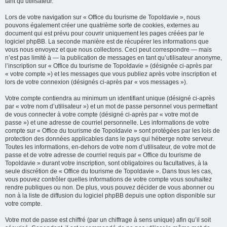
tant qu’utilisateur.
Lors de votre navigation sur « Office du tourisme de Topoldavie », nous
pouvons également créer une quatrième sorte de cookies, externes au
document qui est prévu pour couvrir uniquement les pages créées par le
logiciel phpBB. La seconde manière est de récupérer les informations que
vous nous envoyez et que nous collectons. Ceci peut correspondre — mais
n’est pas limité à — la publication de messages en tant qu’utilisateur anonyme,
l’inscription sur « Office du tourisme de Topoldavie » (désignée ci-après par
« votre compte ») et les messages que vous publiez après votre inscription et
lors de votre connexion (désignés ci-après par « vos messages »).
Votre compte contiendra au minimum un identifiant unique (désigné ci-après
par « votre nom d’utilisateur ») et un mot de passe personnel vous permettant
de vous connecter à votre compte (désigné ci-après par « votre mot de
passe ») et une adresse de courriel personnelle. Les informations de votre
compte sur « Office du tourisme de Topoldavie » sont protégées par les lois de
protection des données applicables dans le pays qui héberge notre serveur.
Toutes les informations, en-dehors de votre nom d’utilisateur, de votre mot de
passe et de votre adresse de courriel requis par « Office du tourisme de
Topoldavie » durant votre inscription, sont obligatoires ou facultatives, à la
seule discrétion de « Office du tourisme de Topoldavie ». Dans tous les cas,
vous pouvez contrôler quelles informations de votre compte vous souhaitez
rendre publiques ou non. De plus, vous pouvez décider de vous abonner ou
non à la liste de diffusion du logiciel phpBB depuis une option disponible sur
votre compte.
Votre mot de passe est chiffré (par un chiffrage à sens unique) afin qu’il soit