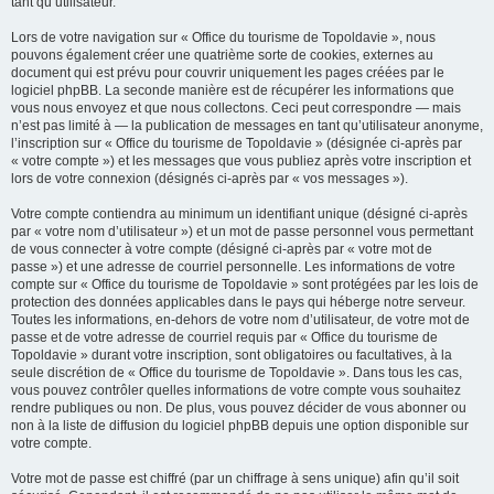
tant qu’utilisateur.
Lors de votre navigation sur « Office du tourisme de Topoldavie », nous
pouvons également créer une quatrième sorte de cookies, externes au
document qui est prévu pour couvrir uniquement les pages créées par le
logiciel phpBB. La seconde manière est de récupérer les informations que
vous nous envoyez et que nous collectons. Ceci peut correspondre — mais
n’est pas limité à — la publication de messages en tant qu’utilisateur anonyme,
l’inscription sur « Office du tourisme de Topoldavie » (désignée ci-après par
« votre compte ») et les messages que vous publiez après votre inscription et
lors de votre connexion (désignés ci-après par « vos messages »).
Votre compte contiendra au minimum un identifiant unique (désigné ci-après
par « votre nom d’utilisateur ») et un mot de passe personnel vous permettant
de vous connecter à votre compte (désigné ci-après par « votre mot de
passe ») et une adresse de courriel personnelle. Les informations de votre
compte sur « Office du tourisme de Topoldavie » sont protégées par les lois de
protection des données applicables dans le pays qui héberge notre serveur.
Toutes les informations, en-dehors de votre nom d’utilisateur, de votre mot de
passe et de votre adresse de courriel requis par « Office du tourisme de
Topoldavie » durant votre inscription, sont obligatoires ou facultatives, à la
seule discrétion de « Office du tourisme de Topoldavie ». Dans tous les cas,
vous pouvez contrôler quelles informations de votre compte vous souhaitez
rendre publiques ou non. De plus, vous pouvez décider de vous abonner ou
non à la liste de diffusion du logiciel phpBB depuis une option disponible sur
votre compte.
Votre mot de passe est chiffré (par un chiffrage à sens unique) afin qu’il soit