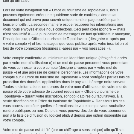
tant qu’utilisateur.
Lors de votre navigation sur « Office du tourisme de Topoldavie », nous
pouvons également créer une quatrième sorte de cookies, externes au
document qui est prévu pour couvrir uniquement les pages créées par le
logiciel phpBB. La seconde manière est de récupérer les informations que
vous nous envoyez et que nous collectons. Ceci peut correspondre — mais
n’est pas limité à — la publication de messages en tant qu’utilisateur anonyme,
l’inscription sur « Office du tourisme de Topoldavie » (désignée ci-après par
« votre compte ») et les messages que vous publiez après votre inscription et
lors de votre connexion (désignés ci-après par « vos messages »).
Votre compte contiendra au minimum un identifiant unique (désigné ci-après
par « votre nom d’utilisateur ») et un mot de passe personnel vous permettant
de vous connecter à votre compte (désigné ci-après par « votre mot de
passe ») et une adresse de courriel personnelle. Les informations de votre
compte sur « Office du tourisme de Topoldavie » sont protégées par les lois de
protection des données applicables dans le pays qui héberge notre serveur.
Toutes les informations, en-dehors de votre nom d’utilisateur, de votre mot de
passe et de votre adresse de courriel requis par « Office du tourisme de
Topoldavie » durant votre inscription, sont obligatoires ou facultatives, à la
seule discrétion de « Office du tourisme de Topoldavie ». Dans tous les cas,
vous pouvez contrôler quelles informations de votre compte vous souhaitez
rendre publiques ou non. De plus, vous pouvez décider de vous abonner ou
non à la liste de diffusion du logiciel phpBB depuis une option disponible sur
votre compte.
Votre mot de passe est chiffré (par un chiffrage à sens unique) afin qu’il soit