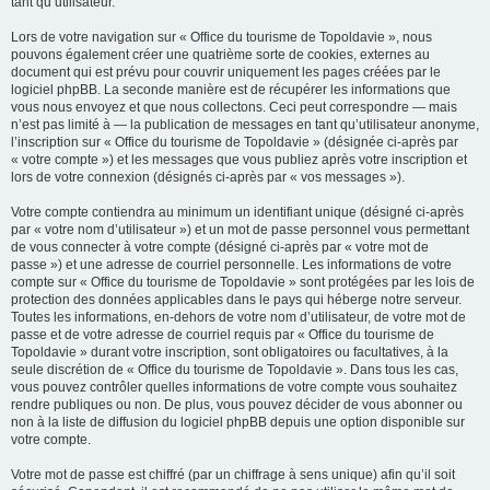
tant qu’utilisateur.
Lors de votre navigation sur « Office du tourisme de Topoldavie », nous
pouvons également créer une quatrième sorte de cookies, externes au
document qui est prévu pour couvrir uniquement les pages créées par le
logiciel phpBB. La seconde manière est de récupérer les informations que
vous nous envoyez et que nous collectons. Ceci peut correspondre — mais
n’est pas limité à — la publication de messages en tant qu’utilisateur anonyme,
l’inscription sur « Office du tourisme de Topoldavie » (désignée ci-après par
« votre compte ») et les messages que vous publiez après votre inscription et
lors de votre connexion (désignés ci-après par « vos messages »).
Votre compte contiendra au minimum un identifiant unique (désigné ci-après
par « votre nom d’utilisateur ») et un mot de passe personnel vous permettant
de vous connecter à votre compte (désigné ci-après par « votre mot de
passe ») et une adresse de courriel personnelle. Les informations de votre
compte sur « Office du tourisme de Topoldavie » sont protégées par les lois de
protection des données applicables dans le pays qui héberge notre serveur.
Toutes les informations, en-dehors de votre nom d’utilisateur, de votre mot de
passe et de votre adresse de courriel requis par « Office du tourisme de
Topoldavie » durant votre inscription, sont obligatoires ou facultatives, à la
seule discrétion de « Office du tourisme de Topoldavie ». Dans tous les cas,
vous pouvez contrôler quelles informations de votre compte vous souhaitez
rendre publiques ou non. De plus, vous pouvez décider de vous abonner ou
non à la liste de diffusion du logiciel phpBB depuis une option disponible sur
votre compte.
Votre mot de passe est chiffré (par un chiffrage à sens unique) afin qu’il soit