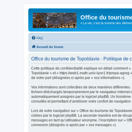
Office du tourism
« La vie, c'est la somme des éléments 
FAQ
Accueil du forum
Office du tourisme de Topoldavie - Politique de c
Cette politique de confidentialité explique en détail comment « 
Topoldavie » et « https://web1-math.univ-lyon1.fr/prepa-agreg »)
de votre part (désignées ci-après par « vos informations »).
Vos informations sont collectées de deux manières différentes.
fichiers téléchargés temporairement par le navigateur internet 
automatiquement assignés par le logiciel phpBB. Un troisième co
consultés et permettant d’améliorer votre confort de navigation e
Lors de votre navigation sur « Office du tourisme de Topoldav
créées par le logiciel phpBB. La seconde manière est de récup
messages en tant qu’utilisateur anonyme, l’inscription sur « Of
connexion (désignés ci-après par « vos messages »).