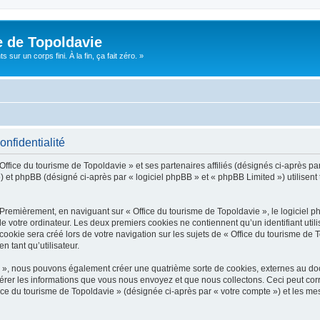
e de Topoldavie
sur un corps fini. À la fin, ça fait zéro. »
onfidentialité
Office du tourisme de Topoldavie » et ses partenaires affiliés (désignés ci-après par
 et phpBB (désigné ci-après par « logiciel phpBB » et « phpBB Limited ») utilisent t
 Premièrement, en naviguant sur « Office du tourisme de Topoldavie », le logiciel 
de votre ordinateur. Les deux premiers cookies ne contiennent qu’un identifiant util
okie sera créé lors de votre navigation sur les sujets de « Office du tourisme de To
n tant qu’utilisateur.
ie », nous pouvons également créer une quatrième sorte de cookies, externes au d
érer les informations que vous nous envoyez et que nous collectons. Ceci peut cor
fice du tourisme de Topoldavie » (désignée ci-après par « votre compte ») et les mes