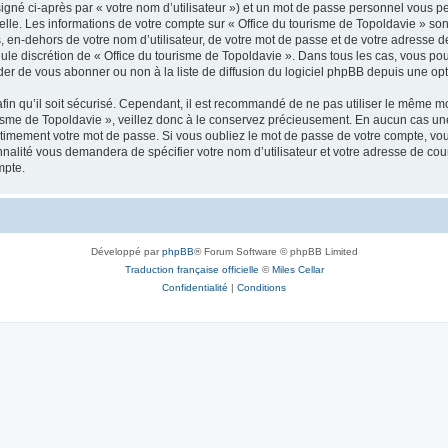
igné ci-après par « votre nom d’utilisateur ») et un mot de passe personnel vous p
elle. Les informations de votre compte sur « Office du tourisme de Topoldavie » so
, en-dehors de votre nom d’utilisateur, de votre mot de passe et de votre adresse d
a seule discrétion de « Office du tourisme de Topoldavie ». Dans tous les cas, vous 
r de vous abonner ou non à la liste de diffusion du logiciel phpBB depuis une opt
afin qu’il soit sécurisé. Cependant, il est recommandé de ne pas utiliser le même mot
isme de Topoldavie », veillez donc à le conservez précieusement. En aucun cas une 
timement votre mot de passe. Si vous oubliez le mot de passe de votre compte, vous
onnalité vous demandera de spécifier votre nom d’utilisateur et votre adresse de co
mpte.
Développé par
phpBB
® Forum Software © phpBB Limited
Traduction française officielle
©
Miles Cellar
Confidentialité
|
Conditions