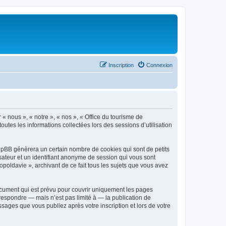
Inscription
Connexion
 « nous », « notre », « nos », « Office du tourisme de
outes les informations collectées lors des sessions d’utilisation
phpBB génèrera un certain nombre de cookies qui sont de petits
isateur et un identifiant anonyme de session qui vous sont
poldavie », archivant de ce fait tous les sujets que vous avez
ocument qui est prévu pour couvrir uniquement les pages
respondre — mais n’est pas limité à — la publication de
sages que vous publiez après votre inscription et lors de votre