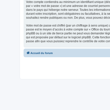
Votre compte contiendra au minimum un identifiant unique (dés
par « votre mot de passe ») et une adresse de courriel personn
dans le pays qui héberge notre serveur. Toutes les informations
durant votre inscription, sont obligatoires ou facultatives, à l
souhaitez rendre publiques ou non. De plus, vous pouvez décide
Votre mot de passe est chiffré (par un chiffrage à sens unique) 
passe est le moyen d’accès à votre compte sur « Office du tour
phpBB ou à un site de tierce partie ne peut vous demander légi
qui est proposée par défaut sur le logiciel phpBB. Cette foncti
passe afin que vous puissiez reprendre le contrôle de votre co
Accueil du forum