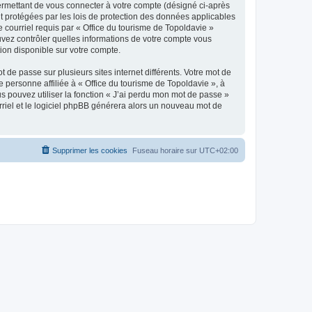
ermettant de vous connecter à votre compte (désigné ci-après
nt protégées par les lois de protection des données applicables
e courriel requis par « Office du tourisme de Topoldavie »
pouvez contrôler quelles informations de votre compte vous
ion disponible sur votre compte.
 de passe sur plusieurs sites internet différents. Votre mot de
personne affiliée à « Office du tourisme de Topoldavie », à
 pouvez utiliser la fonction « J’ai perdu mon mot de passe »
urriel et le logiciel phpBB générera alors un nouveau mot de
Supprimer les cookies
Fuseau horaire sur
UTC+02:00