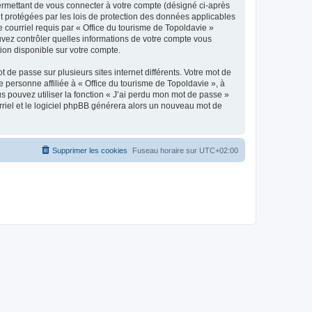
ermettant de vous connecter à votre compte (désigné ci-après
nt protégées par les lois de protection des données applicables
e courriel requis par « Office du tourisme de Topoldavie »
pouvez contrôler quelles informations de votre compte vous
ion disponible sur votre compte.
 de passe sur plusieurs sites internet différents. Votre mot de
personne affiliée à « Office du tourisme de Topoldavie », à
 pouvez utiliser la fonction « J’ai perdu mon mot de passe »
urriel et le logiciel phpBB générera alors un nouveau mot de
Supprimer les cookies
Fuseau horaire sur
UTC+02:00