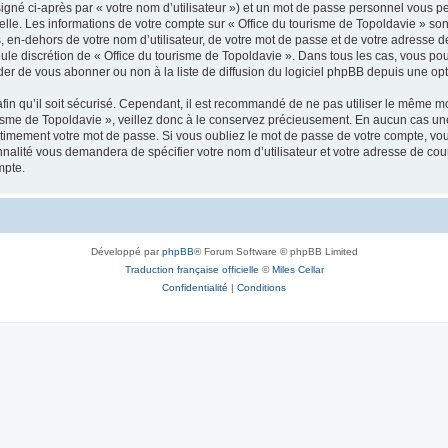
igné ci-après par « votre nom d’utilisateur ») et un mot de passe personnel vous p
elle. Les informations de votre compte sur « Office du tourisme de Topoldavie » so
, en-dehors de votre nom d’utilisateur, de votre mot de passe et de votre adresse d
a seule discrétion de « Office du tourisme de Topoldavie ». Dans tous les cas, vous 
r de vous abonner ou non à la liste de diffusion du logiciel phpBB depuis une opt
afin qu’il soit sécurisé. Cependant, il est recommandé de ne pas utiliser le même mot
isme de Topoldavie », veillez donc à le conservez précieusement. En aucun cas une 
timement votre mot de passe. Si vous oubliez le mot de passe de votre compte, vous
onnalité vous demandera de spécifier votre nom d’utilisateur et votre adresse de co
mpte.
Développé par
phpBB
® Forum Software © phpBB Limited
Traduction française officielle
©
Miles Cellar
Confidentialité
|
Conditions