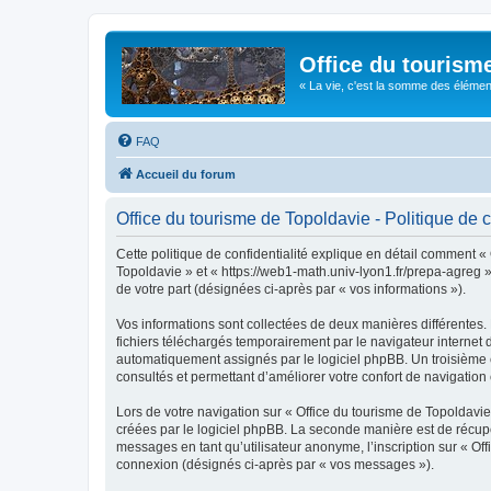
Office du tourism
« La vie, c'est la somme des éléments 
FAQ
Accueil du forum
Office du tourisme de Topoldavie - Politique de c
Cette politique de confidentialité explique en détail comment « 
Topoldavie » et « https://web1-math.univ-lyon1.fr/prepa-agreg »)
de votre part (désignées ci-après par « vos informations »).
Vos informations sont collectées de deux manières différentes.
fichiers téléchargés temporairement par le navigateur internet 
automatiquement assignés par le logiciel phpBB. Un troisième co
consultés et permettant d’améliorer votre confort de navigation e
Lors de votre navigation sur « Office du tourisme de Topoldav
créées par le logiciel phpBB. La seconde manière est de récup
messages en tant qu’utilisateur anonyme, l’inscription sur « Of
connexion (désignés ci-après par « vos messages »).