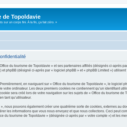
e de Topoldavie
sur un corps fini. À la fin, ça fait zéro. »
onfidentialité
Office du tourisme de Topoldavie » et ses partenaires affiliés (désignés ci-après par
 et phpBB (désigné ci-après par « logiciel phpBB » et « phpBB Limited ») utilisent t
 Premièrement, en naviguant sur « Office du tourisme de Topoldavie », le logiciel 
de votre ordinateur. Les deux premiers cookies ne contiennent qu’un identifiant util
okie sera créé lors de votre navigation sur les sujets de « Office du tourisme de To
n tant qu’utilisateur.
ie », nous pouvons également créer une quatrième sorte de cookies, externes au d
érer les informations que vous nous envoyez et que nous collectons. Ceci peut cor
fice du tourisme de Topoldavie » (désignée ci-après par « votre compte ») et les mes