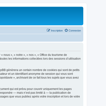
Inscription
Connexion
 « nous », « notre », « nos », « Office du tourisme de
outes les informations collectées lors des sessions d’utilisation
phpBB génèrera un certain nombre de cookies qui sont de petits
isateur et un identifiant anonyme de session qui vous sont
poldavie », archivant de ce fait tous les sujets que vous avez
ocument qui est prévu pour couvrir uniquement les pages
respondre — mais n’est pas limité à — la publication de
sages que vous publiez après votre inscription et lors de votre