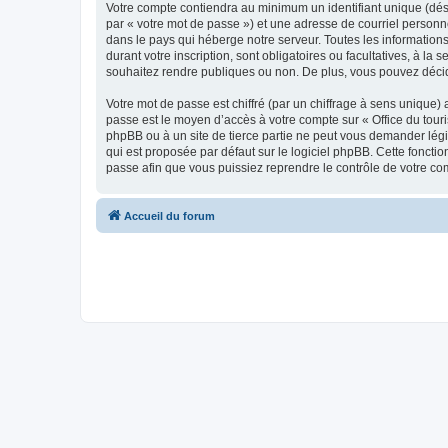
Votre compte contiendra au minimum un identifiant unique (dés
par « votre mot de passe ») et une adresse de courriel personn
dans le pays qui héberge notre serveur. Toutes les informations
durant votre inscription, sont obligatoires ou facultatives, à l
souhaitez rendre publiques ou non. De plus, vous pouvez décide
Votre mot de passe est chiffré (par un chiffrage à sens unique) 
passe est le moyen d’accès à votre compte sur « Office du tour
phpBB ou à un site de tierce partie ne peut vous demander légi
qui est proposée par défaut sur le logiciel phpBB. Cette foncti
passe afin que vous puissiez reprendre le contrôle de votre co
Accueil du forum