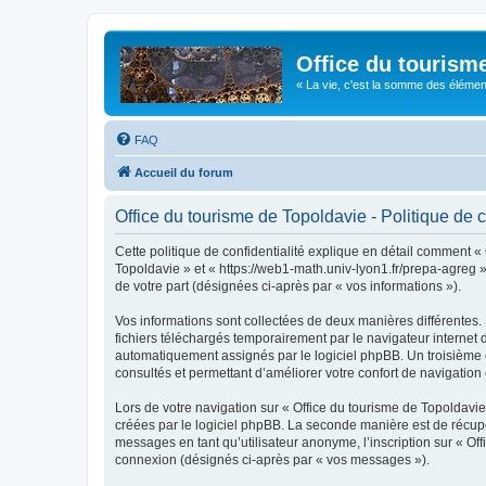
Office du tourism
« La vie, c'est la somme des éléments 
FAQ
Accueil du forum
Office du tourisme de Topoldavie - Politique de c
Cette politique de confidentialité explique en détail comment « 
Topoldavie » et « https://web1-math.univ-lyon1.fr/prepa-agreg »)
de votre part (désignées ci-après par « vos informations »).
Vos informations sont collectées de deux manières différentes.
fichiers téléchargés temporairement par le navigateur internet 
automatiquement assignés par le logiciel phpBB. Un troisième co
consultés et permettant d’améliorer votre confort de navigation e
Lors de votre navigation sur « Office du tourisme de Topoldav
créées par le logiciel phpBB. La seconde manière est de récup
messages en tant qu’utilisateur anonyme, l’inscription sur « Of
connexion (désignés ci-après par « vos messages »).