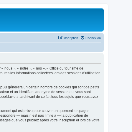
Inscription
Connexion
 « nous », « notre », « nos », « Office du tourisme de
outes les informations collectées lors des sessions d’utilisation
phpBB génèrera un certain nombre de cookies qui sont de petits
isateur et un identifiant anonyme de session qui vous sont
poldavie », archivant de ce fait tous les sujets que vous avez
ocument qui est prévu pour couvrir uniquement les pages
respondre — mais n’est pas limité à — la publication de
sages que vous publiez après votre inscription et lors de votre