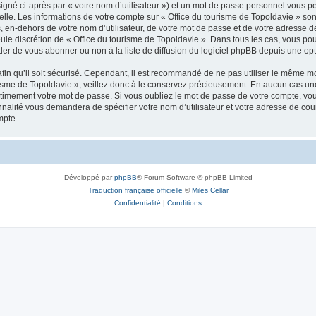
igné ci-après par « votre nom d’utilisateur ») et un mot de passe personnel vous p
elle. Les informations de votre compte sur « Office du tourisme de Topoldavie » so
, en-dehors de votre nom d’utilisateur, de votre mot de passe et de votre adresse d
a seule discrétion de « Office du tourisme de Topoldavie ». Dans tous les cas, vous 
r de vous abonner ou non à la liste de diffusion du logiciel phpBB depuis une opt
afin qu’il soit sécurisé. Cependant, il est recommandé de ne pas utiliser le même mot
isme de Topoldavie », veillez donc à le conservez précieusement. En aucun cas une 
timement votre mot de passe. Si vous oubliez le mot de passe de votre compte, vous
onnalité vous demandera de spécifier votre nom d’utilisateur et votre adresse de co
mpte.
Développé par
phpBB
® Forum Software © phpBB Limited
Traduction française officielle
©
Miles Cellar
Confidentialité
|
Conditions