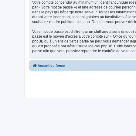
Votre compte contiendra au minimum un identifiant unique (dés
par « votre mot de passe ») et une adresse de courriel personn
dans le pays qui héberge notre serveur. Toutes les informations
durant votre inscription, sont obligatoires ou facultatives, à l
souhaitez rendre publiques ou non. De plus, vous pouvez décide
Votre mot de passe est chiffré (par un chiffrage à sens unique) 
passe est le moyen d’accès à votre compte sur « Office du tour
phpBB ou à un site de tierce partie ne peut vous demander légi
qui est proposée par défaut sur le logiciel phpBB. Cette foncti
passe afin que vous puissiez reprendre le contrôle de votre co
Accueil du forum