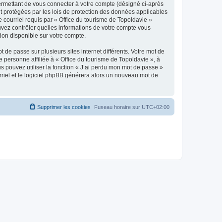
ermettant de vous connecter à votre compte (désigné ci-après
nt protégées par les lois de protection des données applicables
e courriel requis par « Office du tourisme de Topoldavie »
pouvez contrôler quelles informations de votre compte vous
ion disponible sur votre compte.
 de passe sur plusieurs sites internet différents. Votre mot de
personne affiliée à « Office du tourisme de Topoldavie », à
 pouvez utiliser la fonction « J’ai perdu mon mot de passe »
urriel et le logiciel phpBB générera alors un nouveau mot de
Supprimer les cookies
Fuseau horaire sur
UTC+02:00