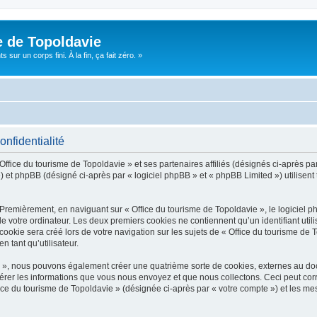
e de Topoldavie
sur un corps fini. À la fin, ça fait zéro. »
onfidentialité
Office du tourisme de Topoldavie » et ses partenaires affiliés (désignés ci-après par
 et phpBB (désigné ci-après par « logiciel phpBB » et « phpBB Limited ») utilisent t
 Premièrement, en naviguant sur « Office du tourisme de Topoldavie », le logiciel 
de votre ordinateur. Les deux premiers cookies ne contiennent qu’un identifiant util
okie sera créé lors de votre navigation sur les sujets de « Office du tourisme de To
n tant qu’utilisateur.
ie », nous pouvons également créer une quatrième sorte de cookies, externes au d
érer les informations que vous nous envoyez et que nous collectons. Ceci peut cor
fice du tourisme de Topoldavie » (désignée ci-après par « votre compte ») et les mes