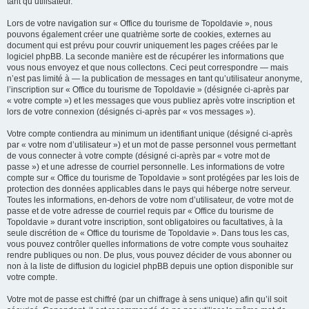
tant qu’utilisateur.
Lors de votre navigation sur « Office du tourisme de Topoldavie », nous
pouvons également créer une quatrième sorte de cookies, externes au
document qui est prévu pour couvrir uniquement les pages créées par le
logiciel phpBB. La seconde manière est de récupérer les informations que
vous nous envoyez et que nous collectons. Ceci peut correspondre — mais
n’est pas limité à — la publication de messages en tant qu’utilisateur anonyme,
l’inscription sur « Office du tourisme de Topoldavie » (désignée ci-après par
« votre compte ») et les messages que vous publiez après votre inscription et
lors de votre connexion (désignés ci-après par « vos messages »).
Votre compte contiendra au minimum un identifiant unique (désigné ci-après
par « votre nom d’utilisateur ») et un mot de passe personnel vous permettant
de vous connecter à votre compte (désigné ci-après par « votre mot de
passe ») et une adresse de courriel personnelle. Les informations de votre
compte sur « Office du tourisme de Topoldavie » sont protégées par les lois de
protection des données applicables dans le pays qui héberge notre serveur.
Toutes les informations, en-dehors de votre nom d’utilisateur, de votre mot de
passe et de votre adresse de courriel requis par « Office du tourisme de
Topoldavie » durant votre inscription, sont obligatoires ou facultatives, à la
seule discrétion de « Office du tourisme de Topoldavie ». Dans tous les cas,
vous pouvez contrôler quelles informations de votre compte vous souhaitez
rendre publiques ou non. De plus, vous pouvez décider de vous abonner ou
non à la liste de diffusion du logiciel phpBB depuis une option disponible sur
votre compte.
Votre mot de passe est chiffré (par un chiffrage à sens unique) afin qu’il soit