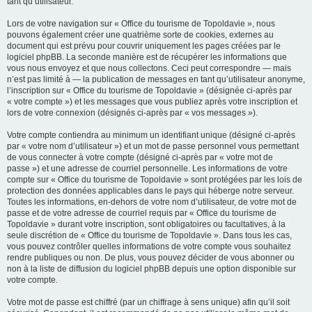
tant qu’utilisateur.
Lors de votre navigation sur « Office du tourisme de Topoldavie », nous
pouvons également créer une quatrième sorte de cookies, externes au
document qui est prévu pour couvrir uniquement les pages créées par le
logiciel phpBB. La seconde manière est de récupérer les informations que
vous nous envoyez et que nous collectons. Ceci peut correspondre — mais
n’est pas limité à — la publication de messages en tant qu’utilisateur anonyme,
l’inscription sur « Office du tourisme de Topoldavie » (désignée ci-après par
« votre compte ») et les messages que vous publiez après votre inscription et
lors de votre connexion (désignés ci-après par « vos messages »).
Votre compte contiendra au minimum un identifiant unique (désigné ci-après
par « votre nom d’utilisateur ») et un mot de passe personnel vous permettant
de vous connecter à votre compte (désigné ci-après par « votre mot de
passe ») et une adresse de courriel personnelle. Les informations de votre
compte sur « Office du tourisme de Topoldavie » sont protégées par les lois de
protection des données applicables dans le pays qui héberge notre serveur.
Toutes les informations, en-dehors de votre nom d’utilisateur, de votre mot de
passe et de votre adresse de courriel requis par « Office du tourisme de
Topoldavie » durant votre inscription, sont obligatoires ou facultatives, à la
seule discrétion de « Office du tourisme de Topoldavie ». Dans tous les cas,
vous pouvez contrôler quelles informations de votre compte vous souhaitez
rendre publiques ou non. De plus, vous pouvez décider de vous abonner ou
non à la liste de diffusion du logiciel phpBB depuis une option disponible sur
votre compte.
Votre mot de passe est chiffré (par un chiffrage à sens unique) afin qu’il soit