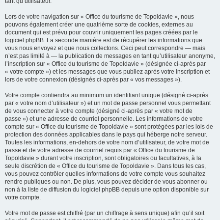
tant qu’utilisateur.
Lors de votre navigation sur « Office du tourisme de Topoldavie », nous
pouvons également créer une quatrième sorte de cookies, externes au
document qui est prévu pour couvrir uniquement les pages créées par le
logiciel phpBB. La seconde manière est de récupérer les informations que
vous nous envoyez et que nous collectons. Ceci peut correspondre — mais
n’est pas limité à — la publication de messages en tant qu’utilisateur anonyme,
l’inscription sur « Office du tourisme de Topoldavie » (désignée ci-après par
« votre compte ») et les messages que vous publiez après votre inscription et
lors de votre connexion (désignés ci-après par « vos messages »).
Votre compte contiendra au minimum un identifiant unique (désigné ci-après
par « votre nom d’utilisateur ») et un mot de passe personnel vous permettant
de vous connecter à votre compte (désigné ci-après par « votre mot de
passe ») et une adresse de courriel personnelle. Les informations de votre
compte sur « Office du tourisme de Topoldavie » sont protégées par les lois de
protection des données applicables dans le pays qui héberge notre serveur.
Toutes les informations, en-dehors de votre nom d’utilisateur, de votre mot de
passe et de votre adresse de courriel requis par « Office du tourisme de
Topoldavie » durant votre inscription, sont obligatoires ou facultatives, à la
seule discrétion de « Office du tourisme de Topoldavie ». Dans tous les cas,
vous pouvez contrôler quelles informations de votre compte vous souhaitez
rendre publiques ou non. De plus, vous pouvez décider de vous abonner ou
non à la liste de diffusion du logiciel phpBB depuis une option disponible sur
votre compte.
Votre mot de passe est chiffré (par un chiffrage à sens unique) afin qu’il soit