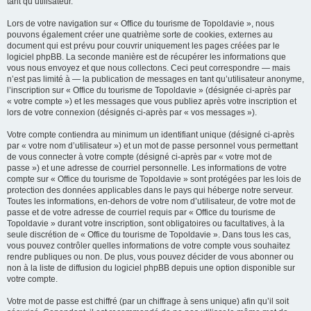
tant qu’utilisateur.
Lors de votre navigation sur « Office du tourisme de Topoldavie », nous
pouvons également créer une quatrième sorte de cookies, externes au
document qui est prévu pour couvrir uniquement les pages créées par le
logiciel phpBB. La seconde manière est de récupérer les informations que
vous nous envoyez et que nous collectons. Ceci peut correspondre — mais
n’est pas limité à — la publication de messages en tant qu’utilisateur anonyme,
l’inscription sur « Office du tourisme de Topoldavie » (désignée ci-après par
« votre compte ») et les messages que vous publiez après votre inscription et
lors de votre connexion (désignés ci-après par « vos messages »).
Votre compte contiendra au minimum un identifiant unique (désigné ci-après
par « votre nom d’utilisateur ») et un mot de passe personnel vous permettant
de vous connecter à votre compte (désigné ci-après par « votre mot de
passe ») et une adresse de courriel personnelle. Les informations de votre
compte sur « Office du tourisme de Topoldavie » sont protégées par les lois de
protection des données applicables dans le pays qui héberge notre serveur.
Toutes les informations, en-dehors de votre nom d’utilisateur, de votre mot de
passe et de votre adresse de courriel requis par « Office du tourisme de
Topoldavie » durant votre inscription, sont obligatoires ou facultatives, à la
seule discrétion de « Office du tourisme de Topoldavie ». Dans tous les cas,
vous pouvez contrôler quelles informations de votre compte vous souhaitez
rendre publiques ou non. De plus, vous pouvez décider de vous abonner ou
non à la liste de diffusion du logiciel phpBB depuis une option disponible sur
votre compte.
Votre mot de passe est chiffré (par un chiffrage à sens unique) afin qu’il soit