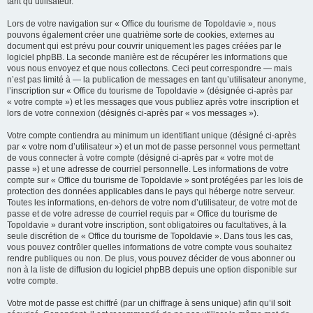
tant qu’utilisateur.
Lors de votre navigation sur « Office du tourisme de Topoldavie », nous
pouvons également créer une quatrième sorte de cookies, externes au
document qui est prévu pour couvrir uniquement les pages créées par le
logiciel phpBB. La seconde manière est de récupérer les informations que
vous nous envoyez et que nous collectons. Ceci peut correspondre — mais
n’est pas limité à — la publication de messages en tant qu’utilisateur anonyme,
l’inscription sur « Office du tourisme de Topoldavie » (désignée ci-après par
« votre compte ») et les messages que vous publiez après votre inscription et
lors de votre connexion (désignés ci-après par « vos messages »).
Votre compte contiendra au minimum un identifiant unique (désigné ci-après
par « votre nom d’utilisateur ») et un mot de passe personnel vous permettant
de vous connecter à votre compte (désigné ci-après par « votre mot de
passe ») et une adresse de courriel personnelle. Les informations de votre
compte sur « Office du tourisme de Topoldavie » sont protégées par les lois de
protection des données applicables dans le pays qui héberge notre serveur.
Toutes les informations, en-dehors de votre nom d’utilisateur, de votre mot de
passe et de votre adresse de courriel requis par « Office du tourisme de
Topoldavie » durant votre inscription, sont obligatoires ou facultatives, à la
seule discrétion de « Office du tourisme de Topoldavie ». Dans tous les cas,
vous pouvez contrôler quelles informations de votre compte vous souhaitez
rendre publiques ou non. De plus, vous pouvez décider de vous abonner ou
non à la liste de diffusion du logiciel phpBB depuis une option disponible sur
votre compte.
Votre mot de passe est chiffré (par un chiffrage à sens unique) afin qu’il soit