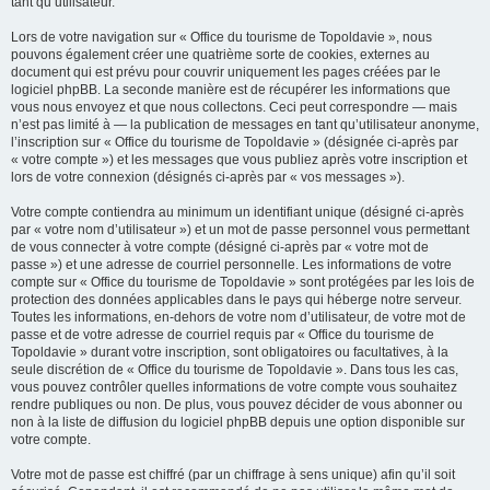
tant qu’utilisateur.
Lors de votre navigation sur « Office du tourisme de Topoldavie », nous
pouvons également créer une quatrième sorte de cookies, externes au
document qui est prévu pour couvrir uniquement les pages créées par le
logiciel phpBB. La seconde manière est de récupérer les informations que
vous nous envoyez et que nous collectons. Ceci peut correspondre — mais
n’est pas limité à — la publication de messages en tant qu’utilisateur anonyme,
l’inscription sur « Office du tourisme de Topoldavie » (désignée ci-après par
« votre compte ») et les messages que vous publiez après votre inscription et
lors de votre connexion (désignés ci-après par « vos messages »).
Votre compte contiendra au minimum un identifiant unique (désigné ci-après
par « votre nom d’utilisateur ») et un mot de passe personnel vous permettant
de vous connecter à votre compte (désigné ci-après par « votre mot de
passe ») et une adresse de courriel personnelle. Les informations de votre
compte sur « Office du tourisme de Topoldavie » sont protégées par les lois de
protection des données applicables dans le pays qui héberge notre serveur.
Toutes les informations, en-dehors de votre nom d’utilisateur, de votre mot de
passe et de votre adresse de courriel requis par « Office du tourisme de
Topoldavie » durant votre inscription, sont obligatoires ou facultatives, à la
seule discrétion de « Office du tourisme de Topoldavie ». Dans tous les cas,
vous pouvez contrôler quelles informations de votre compte vous souhaitez
rendre publiques ou non. De plus, vous pouvez décider de vous abonner ou
non à la liste de diffusion du logiciel phpBB depuis une option disponible sur
votre compte.
Votre mot de passe est chiffré (par un chiffrage à sens unique) afin qu’il soit