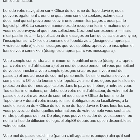
tant qu’utilisateur.
Lors de votre navigation sur « Office du tourisme de Topoldavie », nous
pouvons également créer une quatrième sorte de cookies, externes au
document qui est prévu pour couvrir uniquement les pages créées par le
logiciel phpBB. La seconde manière est de récupérer les informations que
vous nous envoyez et que nous collectons. Ceci peut correspondre — mais
n’est pas limité à — la publication de messages en tant qu’utilisateur anonyme,
l’inscription sur « Office du tourisme de Topoldavie » (désignée ci-après par
« votre compte ») et les messages que vous publiez après votre inscription et
lors de votre connexion (désignés ci-après par « vos messages »).
Votre compte contiendra au minimum un identifiant unique (désigné ci-après
par « votre nom d’utilisateur ») et un mot de passe personnel vous permettant
de vous connecter à votre compte (désigné ci-après par « votre mot de
passe ») et une adresse de courriel personnelle. Les informations de votre
compte sur « Office du tourisme de Topoldavie » sont protégées par les lois de
protection des données applicables dans le pays qui héberge notre serveur.
Toutes les informations, en-dehors de votre nom d’utilisateur, de votre mot de
passe et de votre adresse de courriel requis par « Office du tourisme de
Topoldavie » durant votre inscription, sont obligatoires ou facultatives, à la
seule discrétion de « Office du tourisme de Topoldavie ». Dans tous les cas,
vous pouvez contrôler quelles informations de votre compte vous souhaitez
rendre publiques ou non. De plus, vous pouvez décider de vous abonner ou
non à la liste de diffusion du logiciel phpBB depuis une option disponible sur
votre compte.
Votre mot de passe est chiffré (par un chiffrage à sens unique) afin qu’il soit