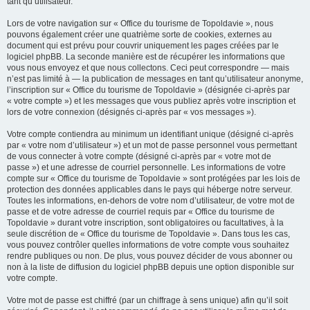
tant qu’utilisateur.
Lors de votre navigation sur « Office du tourisme de Topoldavie », nous
pouvons également créer une quatrième sorte de cookies, externes au
document qui est prévu pour couvrir uniquement les pages créées par le
logiciel phpBB. La seconde manière est de récupérer les informations que
vous nous envoyez et que nous collectons. Ceci peut correspondre — mais
n’est pas limité à — la publication de messages en tant qu’utilisateur anonyme,
l’inscription sur « Office du tourisme de Topoldavie » (désignée ci-après par
« votre compte ») et les messages que vous publiez après votre inscription et
lors de votre connexion (désignés ci-après par « vos messages »).
Votre compte contiendra au minimum un identifiant unique (désigné ci-après
par « votre nom d’utilisateur ») et un mot de passe personnel vous permettant
de vous connecter à votre compte (désigné ci-après par « votre mot de
passe ») et une adresse de courriel personnelle. Les informations de votre
compte sur « Office du tourisme de Topoldavie » sont protégées par les lois de
protection des données applicables dans le pays qui héberge notre serveur.
Toutes les informations, en-dehors de votre nom d’utilisateur, de votre mot de
passe et de votre adresse de courriel requis par « Office du tourisme de
Topoldavie » durant votre inscription, sont obligatoires ou facultatives, à la
seule discrétion de « Office du tourisme de Topoldavie ». Dans tous les cas,
vous pouvez contrôler quelles informations de votre compte vous souhaitez
rendre publiques ou non. De plus, vous pouvez décider de vous abonner ou
non à la liste de diffusion du logiciel phpBB depuis une option disponible sur
votre compte.
Votre mot de passe est chiffré (par un chiffrage à sens unique) afin qu’il soit