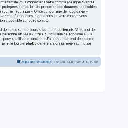
ermettant de vous connecter à votre compte (désigné ci-après
nt protégées par les lois de protection des données applicables
e courriel requis par « Office du tourisme de Topoldavie »
pouvez contrôler quelles informations de votre compte vous
ion disponible sur votre compte.
 de passe sur plusieurs sites internet différents. Votre mot de
personne affiliée à « Office du tourisme de Topoldavie », à
 pouvez utiliser la fonction « J’ai perdu mon mot de passe »
urriel et le logiciel phpBB générera alors un nouveau mot de
Supprimer les cookies
Fuseau horaire sur
UTC+02:00