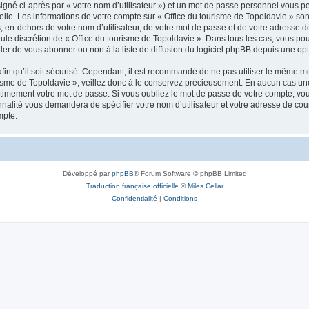
igné ci-après par « votre nom d’utilisateur ») et un mot de passe personnel vous p
elle. Les informations de votre compte sur « Office du tourisme de Topoldavie » so
, en-dehors de votre nom d’utilisateur, de votre mot de passe et de votre adresse d
a seule discrétion de « Office du tourisme de Topoldavie ». Dans tous les cas, vous 
r de vous abonner ou non à la liste de diffusion du logiciel phpBB depuis une opt
afin qu’il soit sécurisé. Cependant, il est recommandé de ne pas utiliser le même mot
isme de Topoldavie », veillez donc à le conservez précieusement. En aucun cas une 
timement votre mot de passe. Si vous oubliez le mot de passe de votre compte, vous
onnalité vous demandera de spécifier votre nom d’utilisateur et votre adresse de co
mpte.
Développé par
phpBB
® Forum Software © phpBB Limited
Traduction française officielle
©
Miles Cellar
Confidentialité
|
Conditions