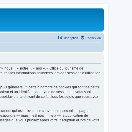
Inscription
Connexion
 « nous », « notre », « nos », « Office du tourisme de
outes les informations collectées lors des sessions d’utilisation
phpBB génèrera un certain nombre de cookies qui sont de petits
isateur et un identifiant anonyme de session qui vous sont
poldavie », archivant de ce fait tous les sujets que vous avez
ocument qui est prévu pour couvrir uniquement les pages
respondre — mais n’est pas limité à — la publication de
sages que vous publiez après votre inscription et lors de votre