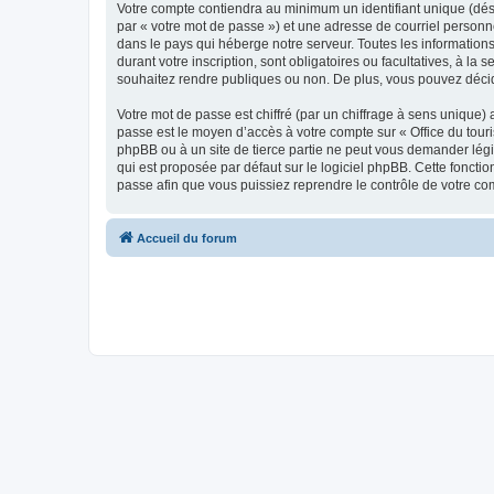
Votre compte contiendra au minimum un identifiant unique (dés
par « votre mot de passe ») et une adresse de courriel personn
dans le pays qui héberge notre serveur. Toutes les informations
durant votre inscription, sont obligatoires ou facultatives, à l
souhaitez rendre publiques ou non. De plus, vous pouvez décide
Votre mot de passe est chiffré (par un chiffrage à sens unique) 
passe est le moyen d’accès à votre compte sur « Office du tour
phpBB ou à un site de tierce partie ne peut vous demander légi
qui est proposée par défaut sur le logiciel phpBB. Cette foncti
passe afin que vous puissiez reprendre le contrôle de votre co
Accueil du forum