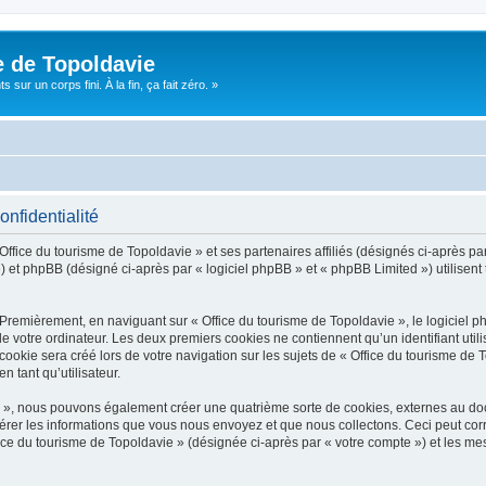
e de Topoldavie
sur un corps fini. À la fin, ça fait zéro. »
onfidentialité
Office du tourisme de Topoldavie » et ses partenaires affiliés (désignés ci-après par
 et phpBB (désigné ci-après par « logiciel phpBB » et « phpBB Limited ») utilisent t
 Premièrement, en naviguant sur « Office du tourisme de Topoldavie », le logiciel 
de votre ordinateur. Les deux premiers cookies ne contiennent qu’un identifiant util
okie sera créé lors de votre navigation sur les sujets de « Office du tourisme de To
n tant qu’utilisateur.
ie », nous pouvons également créer une quatrième sorte de cookies, externes au d
érer les informations que vous nous envoyez et que nous collectons. Ceci peut cor
fice du tourisme de Topoldavie » (désignée ci-après par « votre compte ») et les mes