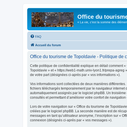
Office du tourism
« La vie, c'est la somme des éléments 
FAQ
Accueil du forum
Office du tourisme de Topoldavie - Politique de c
Cette politique de confidentialité explique en détail comment « 
Topoldavie » et « https://web1-math.univ-lyon1.fr/prepa-agreg »)
de votre part (désignées ci-après par « vos informations »).
Vos informations sont collectées de deux manières différentes.
fichiers téléchargés temporairement par le navigateur internet 
automatiquement assignés par le logiciel phpBB. Un troisième co
consultés et permettant d’améliorer votre confort de navigation e
Lors de votre navigation sur « Office du tourisme de Topoldav
créées par le logiciel phpBB. La seconde manière est de récup
messages en tant qu’utilisateur anonyme, l’inscription sur « Of
connexion (désignés ci-après par « vos messages »).