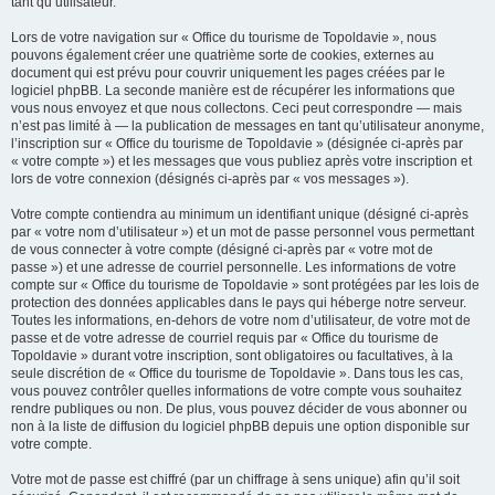
tant qu’utilisateur.
Lors de votre navigation sur « Office du tourisme de Topoldavie », nous
pouvons également créer une quatrième sorte de cookies, externes au
document qui est prévu pour couvrir uniquement les pages créées par le
logiciel phpBB. La seconde manière est de récupérer les informations que
vous nous envoyez et que nous collectons. Ceci peut correspondre — mais
n’est pas limité à — la publication de messages en tant qu’utilisateur anonyme,
l’inscription sur « Office du tourisme de Topoldavie » (désignée ci-après par
« votre compte ») et les messages que vous publiez après votre inscription et
lors de votre connexion (désignés ci-après par « vos messages »).
Votre compte contiendra au minimum un identifiant unique (désigné ci-après
par « votre nom d’utilisateur ») et un mot de passe personnel vous permettant
de vous connecter à votre compte (désigné ci-après par « votre mot de
passe ») et une adresse de courriel personnelle. Les informations de votre
compte sur « Office du tourisme de Topoldavie » sont protégées par les lois de
protection des données applicables dans le pays qui héberge notre serveur.
Toutes les informations, en-dehors de votre nom d’utilisateur, de votre mot de
passe et de votre adresse de courriel requis par « Office du tourisme de
Topoldavie » durant votre inscription, sont obligatoires ou facultatives, à la
seule discrétion de « Office du tourisme de Topoldavie ». Dans tous les cas,
vous pouvez contrôler quelles informations de votre compte vous souhaitez
rendre publiques ou non. De plus, vous pouvez décider de vous abonner ou
non à la liste de diffusion du logiciel phpBB depuis une option disponible sur
votre compte.
Votre mot de passe est chiffré (par un chiffrage à sens unique) afin qu’il soit