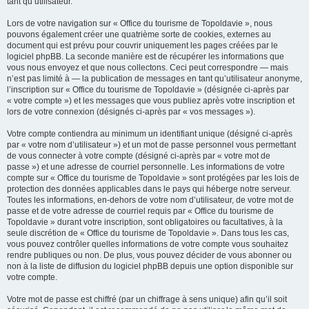
tant qu’utilisateur.
Lors de votre navigation sur « Office du tourisme de Topoldavie », nous
pouvons également créer une quatrième sorte de cookies, externes au
document qui est prévu pour couvrir uniquement les pages créées par le
logiciel phpBB. La seconde manière est de récupérer les informations que
vous nous envoyez et que nous collectons. Ceci peut correspondre — mais
n’est pas limité à — la publication de messages en tant qu’utilisateur anonyme,
l’inscription sur « Office du tourisme de Topoldavie » (désignée ci-après par
« votre compte ») et les messages que vous publiez après votre inscription et
lors de votre connexion (désignés ci-après par « vos messages »).
Votre compte contiendra au minimum un identifiant unique (désigné ci-après
par « votre nom d’utilisateur ») et un mot de passe personnel vous permettant
de vous connecter à votre compte (désigné ci-après par « votre mot de
passe ») et une adresse de courriel personnelle. Les informations de votre
compte sur « Office du tourisme de Topoldavie » sont protégées par les lois de
protection des données applicables dans le pays qui héberge notre serveur.
Toutes les informations, en-dehors de votre nom d’utilisateur, de votre mot de
passe et de votre adresse de courriel requis par « Office du tourisme de
Topoldavie » durant votre inscription, sont obligatoires ou facultatives, à la
seule discrétion de « Office du tourisme de Topoldavie ». Dans tous les cas,
vous pouvez contrôler quelles informations de votre compte vous souhaitez
rendre publiques ou non. De plus, vous pouvez décider de vous abonner ou
non à la liste de diffusion du logiciel phpBB depuis une option disponible sur
votre compte.
Votre mot de passe est chiffré (par un chiffrage à sens unique) afin qu’il soit