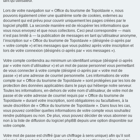
tant qu’utilisateur.
Lors de votre navigation sur « Office du tourisme de Topoldavie », nous
pouvons également créer une quatrième sorte de cookies, externes au
document qui est prévu pour couvrir uniquement les pages créées par le
logiciel phpBB. La seconde manière est de récupérer les informations que
vous nous envoyez et que nous collectons. Ceci peut correspondre — mais
n’est pas limité à — la publication de messages en tant qu’utilisateur anonyme,
l’inscription sur « Office du tourisme de Topoldavie » (désignée ci-après par
« votre compte ») et les messages que vous publiez après votre inscription et
lors de votre connexion (désignés ci-après par « vos messages »).
Votre compte contiendra au minimum un identifiant unique (désigné ci-après
par « votre nom d’utilisateur ») et un mot de passe personnel vous permettant
de vous connecter à votre compte (désigné ci-après par « votre mot de
passe ») et une adresse de courriel personnelle. Les informations de votre
compte sur « Office du tourisme de Topoldavie » sont protégées par les lois de
protection des données applicables dans le pays qui héberge notre serveur.
Toutes les informations, en-dehors de votre nom d’utilisateur, de votre mot de
passe et de votre adresse de courriel requis par « Office du tourisme de
Topoldavie » durant votre inscription, sont obligatoires ou facultatives, à la
seule discrétion de « Office du tourisme de Topoldavie ». Dans tous les cas,
vous pouvez contrôler quelles informations de votre compte vous souhaitez
rendre publiques ou non. De plus, vous pouvez décider de vous abonner ou
non à la liste de diffusion du logiciel phpBB depuis une option disponible sur
votre compte.
Votre mot de passe est chiffré (par un chiffrage à sens unique) afin qu’il soit