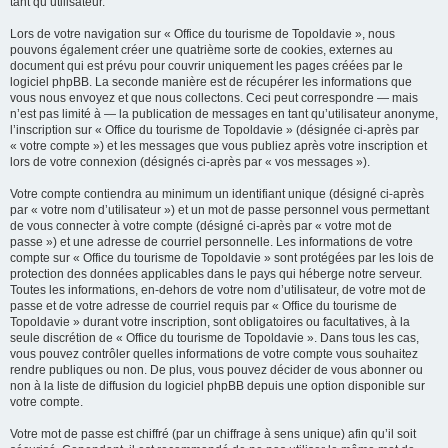
tant qu’utilisateur.
Lors de votre navigation sur « Office du tourisme de Topoldavie », nous
pouvons également créer une quatrième sorte de cookies, externes au
document qui est prévu pour couvrir uniquement les pages créées par le
logiciel phpBB. La seconde manière est de récupérer les informations que
vous nous envoyez et que nous collectons. Ceci peut correspondre — mais
n’est pas limité à — la publication de messages en tant qu’utilisateur anonyme,
l’inscription sur « Office du tourisme de Topoldavie » (désignée ci-après par
« votre compte ») et les messages que vous publiez après votre inscription et
lors de votre connexion (désignés ci-après par « vos messages »).
Votre compte contiendra au minimum un identifiant unique (désigné ci-après
par « votre nom d’utilisateur ») et un mot de passe personnel vous permettant
de vous connecter à votre compte (désigné ci-après par « votre mot de
passe ») et une adresse de courriel personnelle. Les informations de votre
compte sur « Office du tourisme de Topoldavie » sont protégées par les lois de
protection des données applicables dans le pays qui héberge notre serveur.
Toutes les informations, en-dehors de votre nom d’utilisateur, de votre mot de
passe et de votre adresse de courriel requis par « Office du tourisme de
Topoldavie » durant votre inscription, sont obligatoires ou facultatives, à la
seule discrétion de « Office du tourisme de Topoldavie ». Dans tous les cas,
vous pouvez contrôler quelles informations de votre compte vous souhaitez
rendre publiques ou non. De plus, vous pouvez décider de vous abonner ou
non à la liste de diffusion du logiciel phpBB depuis une option disponible sur
votre compte.
Votre mot de passe est chiffré (par un chiffrage à sens unique) afin qu’il soit