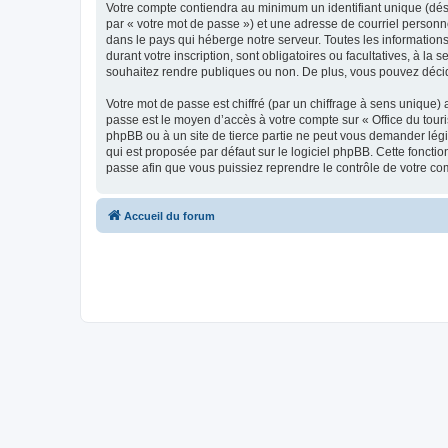
Votre compte contiendra au minimum un identifiant unique (dés
par « votre mot de passe ») et une adresse de courriel personn
dans le pays qui héberge notre serveur. Toutes les informations
durant votre inscription, sont obligatoires ou facultatives, à l
souhaitez rendre publiques ou non. De plus, vous pouvez décide
Votre mot de passe est chiffré (par un chiffrage à sens unique) 
passe est le moyen d’accès à votre compte sur « Office du tour
phpBB ou à un site de tierce partie ne peut vous demander légi
qui est proposée par défaut sur le logiciel phpBB. Cette foncti
passe afin que vous puissiez reprendre le contrôle de votre co
Accueil du forum