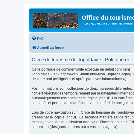
Office du tourism
« La vie, c'est la somme des éléments 
FAQ
Accueil du forum
Office du tourisme de Topoldavie - Politique de c
Cette politique de confidentialité explique en détail comment « 
Topoldavie » et « https://web1-math.univ-lyon1.fr/prepa-agreg »)
de votre part (désignées ci-après par « vos informations »).
Vos informations sont collectées de deux manières différentes.
fichiers téléchargés temporairement par le navigateur internet 
automatiquement assignés par le logiciel phpBB. Un troisième co
consultés et permettant d’améliorer votre confort de navigation e
Lors de votre navigation sur « Office du tourisme de Topoldav
créées par le logiciel phpBB. La seconde manière est de récup
messages en tant qu’utilisateur anonyme, l’inscription sur « Of
connexion (désignés ci-après par « vos messages »).