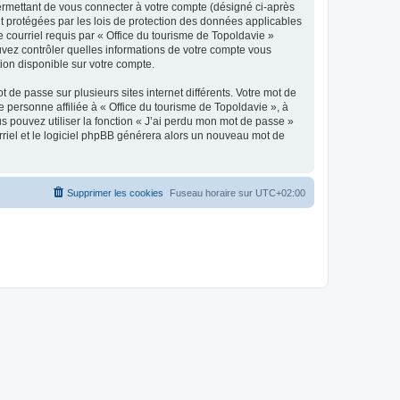
ermettant de vous connecter à votre compte (désigné ci-après
nt protégées par les lois de protection des données applicables
e courriel requis par « Office du tourisme de Topoldavie »
pouvez contrôler quelles informations de votre compte vous
ion disponible sur votre compte.
 de passe sur plusieurs sites internet différents. Votre mot de
personne affiliée à « Office du tourisme de Topoldavie », à
 pouvez utiliser la fonction « J’ai perdu mon mot de passe »
urriel et le logiciel phpBB générera alors un nouveau mot de
Supprimer les cookies
Fuseau horaire sur
UTC+02:00