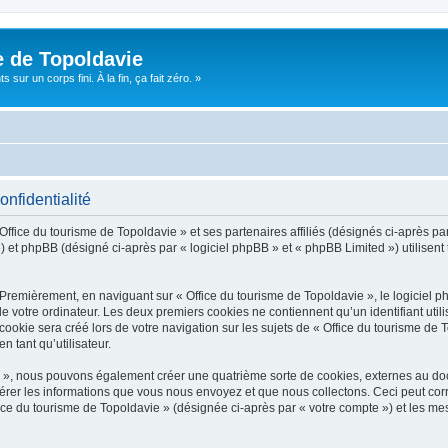
e de Topoldavie
sur un corps fini. À la fin, ça fait zéro. »
onfidentialité
Office du tourisme de Topoldavie » et ses partenaires affiliés (désignés ci-après par
 et phpBB (désigné ci-après par « logiciel phpBB » et « phpBB Limited ») utilisent t
 Premièrement, en naviguant sur « Office du tourisme de Topoldavie », le logiciel 
de votre ordinateur. Les deux premiers cookies ne contiennent qu’un identifiant util
okie sera créé lors de votre navigation sur les sujets de « Office du tourisme de To
n tant qu’utilisateur.
ie », nous pouvons également créer une quatrième sorte de cookies, externes au d
érer les informations que vous nous envoyez et que nous collectons. Ceci peut cor
fice du tourisme de Topoldavie » (désignée ci-après par « votre compte ») et les mes