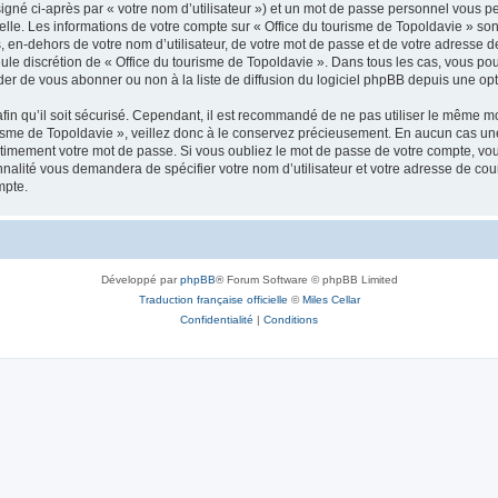
igné ci-après par « votre nom d’utilisateur ») et un mot de passe personnel vous p
elle. Les informations de votre compte sur « Office du tourisme de Topoldavie » so
, en-dehors de votre nom d’utilisateur, de votre mot de passe et de votre adresse d
a seule discrétion de « Office du tourisme de Topoldavie ». Dans tous les cas, vous 
r de vous abonner ou non à la liste de diffusion du logiciel phpBB depuis une opt
afin qu’il soit sécurisé. Cependant, il est recommandé de ne pas utiliser le même mot
isme de Topoldavie », veillez donc à le conservez précieusement. En aucun cas une 
timement votre mot de passe. Si vous oubliez le mot de passe de votre compte, vous
onnalité vous demandera de spécifier votre nom d’utilisateur et votre adresse de co
mpte.
Développé par
phpBB
® Forum Software © phpBB Limited
Traduction française officielle
©
Miles Cellar
Confidentialité
|
Conditions