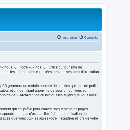
Inscription
Connexion
 « nous », « notre », « nos », « Office du tourisme de
outes les informations collectées lors des sessions d’utilisation
phpBB génèrera un certain nombre de cookies qui sont de petits
isateur et un identifiant anonyme de session qui vous sont
poldavie », archivant de ce fait tous les sujets que vous avez
ocument qui est prévu pour couvrir uniquement les pages
respondre — mais n’est pas limité à — la publication de
sages que vous publiez après votre inscription et lors de votre