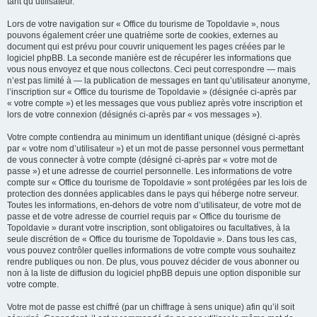
tant qu’utilisateur.
Lors de votre navigation sur « Office du tourisme de Topoldavie », nous
pouvons également créer une quatrième sorte de cookies, externes au
document qui est prévu pour couvrir uniquement les pages créées par le
logiciel phpBB. La seconde manière est de récupérer les informations que
vous nous envoyez et que nous collectons. Ceci peut correspondre — mais
n’est pas limité à — la publication de messages en tant qu’utilisateur anonyme,
l’inscription sur « Office du tourisme de Topoldavie » (désignée ci-après par
« votre compte ») et les messages que vous publiez après votre inscription et
lors de votre connexion (désignés ci-après par « vos messages »).
Votre compte contiendra au minimum un identifiant unique (désigné ci-après
par « votre nom d’utilisateur ») et un mot de passe personnel vous permettant
de vous connecter à votre compte (désigné ci-après par « votre mot de
passe ») et une adresse de courriel personnelle. Les informations de votre
compte sur « Office du tourisme de Topoldavie » sont protégées par les lois de
protection des données applicables dans le pays qui héberge notre serveur.
Toutes les informations, en-dehors de votre nom d’utilisateur, de votre mot de
passe et de votre adresse de courriel requis par « Office du tourisme de
Topoldavie » durant votre inscription, sont obligatoires ou facultatives, à la
seule discrétion de « Office du tourisme de Topoldavie ». Dans tous les cas,
vous pouvez contrôler quelles informations de votre compte vous souhaitez
rendre publiques ou non. De plus, vous pouvez décider de vous abonner ou
non à la liste de diffusion du logiciel phpBB depuis une option disponible sur
votre compte.
Votre mot de passe est chiffré (par un chiffrage à sens unique) afin qu’il soit