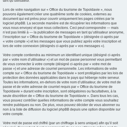
tant qu’utilisateur.
Lors de votre navigation sur « Office du tourisme de Topoldavie », nous
pouvons également créer une quatrième sorte de cookies, externes au
document qui est prévu pour couvrir uniquement les pages créées par le
logiciel phpBB. La seconde manière est de récupérer les informations que
vous nous envoyez et que nous collectons. Ceci peut correspondre — mais
n’est pas limité à — la publication de messages en tant qu’utilisateur anonyme,
l’inscription sur « Office du tourisme de Topoldavie » (désignée ci-après par
« votre compte ») et les messages que vous publiez après votre inscription et
lors de votre connexion (désignés ci-après par « vos messages »).
Votre compte contiendra au minimum un identifiant unique (désigné ci-après
par « votre nom d’utilisateur ») et un mot de passe personnel vous permettant
de vous connecter à votre compte (désigné ci-après par « votre mot de
passe ») et une adresse de courriel personnelle. Les informations de votre
compte sur « Office du tourisme de Topoldavie » sont protégées par les lois de
protection des données applicables dans le pays qui héberge notre serveur.
Toutes les informations, en-dehors de votre nom d’utilisateur, de votre mot de
passe et de votre adresse de courriel requis par « Office du tourisme de
Topoldavie » durant votre inscription, sont obligatoires ou facultatives, à la
seule discrétion de « Office du tourisme de Topoldavie ». Dans tous les cas,
vous pouvez contrôler quelles informations de votre compte vous souhaitez
rendre publiques ou non. De plus, vous pouvez décider de vous abonner ou
non à la liste de diffusion du logiciel phpBB depuis une option disponible sur
votre compte.
Votre mot de passe est chiffré (par un chiffrage à sens unique) afin qu’il soit