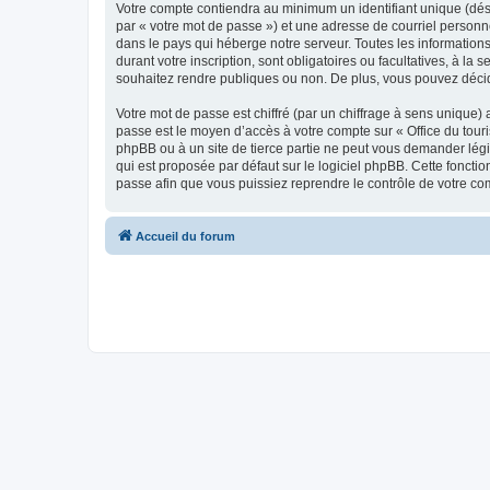
Votre compte contiendra au minimum un identifiant unique (dés
par « votre mot de passe ») et une adresse de courriel personn
dans le pays qui héberge notre serveur. Toutes les informations
durant votre inscription, sont obligatoires ou facultatives, à l
souhaitez rendre publiques ou non. De plus, vous pouvez décide
Votre mot de passe est chiffré (par un chiffrage à sens unique) 
passe est le moyen d’accès à votre compte sur « Office du tour
phpBB ou à un site de tierce partie ne peut vous demander légi
qui est proposée par défaut sur le logiciel phpBB. Cette foncti
passe afin que vous puissiez reprendre le contrôle de votre co
Accueil du forum