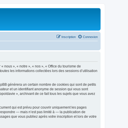
Inscription
Connexion
 « nous », « notre », « nos », « Office du tourisme de
outes les informations collectées lors des sessions d’utilisation
phpBB génèrera un certain nombre de cookies qui sont de petits
isateur et un identifiant anonyme de session qui vous sont
poldavie », archivant de ce fait tous les sujets que vous avez
ocument qui est prévu pour couvrir uniquement les pages
respondre — mais n’est pas limité à — la publication de
sages que vous publiez après votre inscription et lors de votre