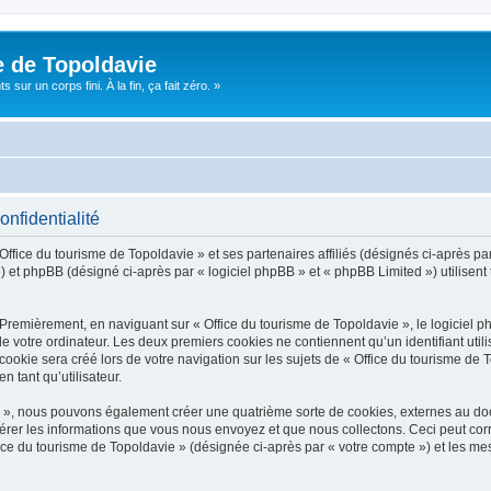
e de Topoldavie
sur un corps fini. À la fin, ça fait zéro. »
onfidentialité
Office du tourisme de Topoldavie » et ses partenaires affiliés (désignés ci-après par
 et phpBB (désigné ci-après par « logiciel phpBB » et « phpBB Limited ») utilisent t
 Premièrement, en naviguant sur « Office du tourisme de Topoldavie », le logiciel 
de votre ordinateur. Les deux premiers cookies ne contiennent qu’un identifiant util
okie sera créé lors de votre navigation sur les sujets de « Office du tourisme de To
n tant qu’utilisateur.
ie », nous pouvons également créer une quatrième sorte de cookies, externes au d
érer les informations que vous nous envoyez et que nous collectons. Ceci peut cor
fice du tourisme de Topoldavie » (désignée ci-après par « votre compte ») et les mes