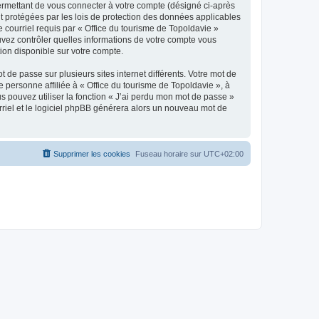
ermettant de vous connecter à votre compte (désigné ci-après
nt protégées par les lois de protection des données applicables
e courriel requis par « Office du tourisme de Topoldavie »
pouvez contrôler quelles informations de votre compte vous
ion disponible sur votre compte.
 de passe sur plusieurs sites internet différents. Votre mot de
personne affiliée à « Office du tourisme de Topoldavie », à
 pouvez utiliser la fonction « J’ai perdu mon mot de passe »
urriel et le logiciel phpBB générera alors un nouveau mot de
Supprimer les cookies
Fuseau horaire sur
UTC+02:00