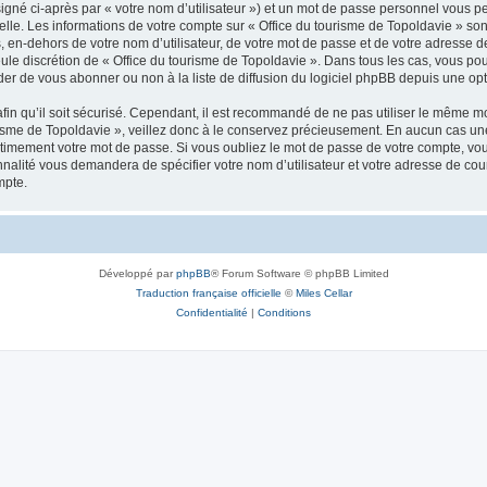
igné ci-après par « votre nom d’utilisateur ») et un mot de passe personnel vous p
elle. Les informations de votre compte sur « Office du tourisme de Topoldavie » so
, en-dehors de votre nom d’utilisateur, de votre mot de passe et de votre adresse d
a seule discrétion de « Office du tourisme de Topoldavie ». Dans tous les cas, vous 
r de vous abonner ou non à la liste de diffusion du logiciel phpBB depuis une opt
afin qu’il soit sécurisé. Cependant, il est recommandé de ne pas utiliser le même mot
isme de Topoldavie », veillez donc à le conservez précieusement. En aucun cas une 
timement votre mot de passe. Si vous oubliez le mot de passe de votre compte, vous
onnalité vous demandera de spécifier votre nom d’utilisateur et votre adresse de co
mpte.
Développé par
phpBB
® Forum Software © phpBB Limited
Traduction française officielle
©
Miles Cellar
Confidentialité
|
Conditions