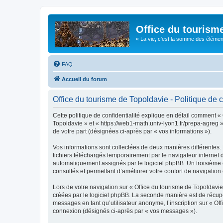
Office du tourism
« La vie, c'est la somme des éléments 
FAQ
Accueil du forum
Office du tourisme de Topoldavie - Politique de c
Cette politique de confidentialité explique en détail comment « 
Topoldavie » et « https://web1-math.univ-lyon1.fr/prepa-agreg »)
de votre part (désignées ci-après par « vos informations »).
Vos informations sont collectées de deux manières différentes.
fichiers téléchargés temporairement par le navigateur internet 
automatiquement assignés par le logiciel phpBB. Un troisième co
consultés et permettant d’améliorer votre confort de navigation e
Lors de votre navigation sur « Office du tourisme de Topoldav
créées par le logiciel phpBB. La seconde manière est de récup
messages en tant qu’utilisateur anonyme, l’inscription sur « Of
connexion (désignés ci-après par « vos messages »).