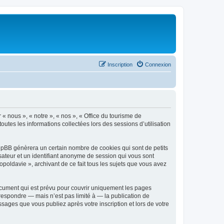
Inscription
Connexion
 « nous », « notre », « nos », « Office du tourisme de
outes les informations collectées lors des sessions d’utilisation
phpBB génèrera un certain nombre de cookies qui sont de petits
isateur et un identifiant anonyme de session qui vous sont
poldavie », archivant de ce fait tous les sujets que vous avez
ocument qui est prévu pour couvrir uniquement les pages
respondre — mais n’est pas limité à — la publication de
sages que vous publiez après votre inscription et lors de votre