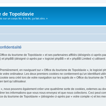
e de Topoldavie
sur un corps fini. À la fin, ça fait zéro. »
onfidentialité
Office du tourisme de Topoldavie » et ses partenaires affiliés (désignés ci-après par
 et phpBB (désigné ci-après par « logiciel phpBB » et « phpBB Limited ») utilisent t
 Premièrement, en naviguant sur « Office du tourisme de Topoldavie », le logiciel 
de votre ordinateur. Les deux premiers cookies ne contiennent qu’un identifiant util
okie sera créé lors de votre navigation sur les sujets de « Office du tourisme de To
n tant qu’utilisateur.
ie », nous pouvons également créer une quatrième sorte de cookies, externes au d
érer les informations que vous nous envoyez et que nous collectons. Ceci peut cor
fice du tourisme de Topoldavie » (désignée ci-après par « votre compte ») et les mes