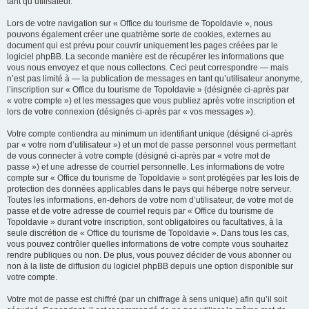
tant qu’utilisateur.
Lors de votre navigation sur « Office du tourisme de Topoldavie », nous
pouvons également créer une quatrième sorte de cookies, externes au
document qui est prévu pour couvrir uniquement les pages créées par le
logiciel phpBB. La seconde manière est de récupérer les informations que
vous nous envoyez et que nous collectons. Ceci peut correspondre — mais
n’est pas limité à — la publication de messages en tant qu’utilisateur anonyme,
l’inscription sur « Office du tourisme de Topoldavie » (désignée ci-après par
« votre compte ») et les messages que vous publiez après votre inscription et
lors de votre connexion (désignés ci-après par « vos messages »).
Votre compte contiendra au minimum un identifiant unique (désigné ci-après
par « votre nom d’utilisateur ») et un mot de passe personnel vous permettant
de vous connecter à votre compte (désigné ci-après par « votre mot de
passe ») et une adresse de courriel personnelle. Les informations de votre
compte sur « Office du tourisme de Topoldavie » sont protégées par les lois de
protection des données applicables dans le pays qui héberge notre serveur.
Toutes les informations, en-dehors de votre nom d’utilisateur, de votre mot de
passe et de votre adresse de courriel requis par « Office du tourisme de
Topoldavie » durant votre inscription, sont obligatoires ou facultatives, à la
seule discrétion de « Office du tourisme de Topoldavie ». Dans tous les cas,
vous pouvez contrôler quelles informations de votre compte vous souhaitez
rendre publiques ou non. De plus, vous pouvez décider de vous abonner ou
non à la liste de diffusion du logiciel phpBB depuis une option disponible sur
votre compte.
Votre mot de passe est chiffré (par un chiffrage à sens unique) afin qu’il soit