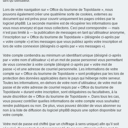
tant qu’utilisateur.
Lors de votre navigation sur « Office du tourisme de Topoldavie », nous
pouvons également créer une quatrième sorte de cookies, externes au
document qui est prévu pour couvrir uniquement les pages créées par le
logiciel phpBB. La seconde manière est de récupérer les informations que
vous nous envoyez et que nous collectons. Ceci peut correspondre — mais
n’est pas limité à — la publication de messages en tant qu’utilisateur anonyme,
l’inscription sur « Office du tourisme de Topoldavie » (désignée ci-après par
« votre compte ») et les messages que vous publiez après votre inscription et
lors de votre connexion (désignés ci-après par « vos messages »).
Votre compte contiendra au minimum un identifiant unique (désigné ci-après
par « votre nom d’utilisateur ») et un mot de passe personnel vous permettant
de vous connecter à votre compte (désigné ci-après par « votre mot de
passe ») et une adresse de courriel personnelle. Les informations de votre
compte sur « Office du tourisme de Topoldavie » sont protégées par les lois de
protection des données applicables dans le pays qui héberge notre serveur.
Toutes les informations, en-dehors de votre nom d’utilisateur, de votre mot de
passe et de votre adresse de courriel requis par « Office du tourisme de
Topoldavie » durant votre inscription, sont obligatoires ou facultatives, à la
seule discrétion de « Office du tourisme de Topoldavie ». Dans tous les cas,
vous pouvez contrôler quelles informations de votre compte vous souhaitez
rendre publiques ou non. De plus, vous pouvez décider de vous abonner ou
non à la liste de diffusion du logiciel phpBB depuis une option disponible sur
votre compte.
Votre mot de passe est chiffré (par un chiffrage à sens unique) afin qu’il soit