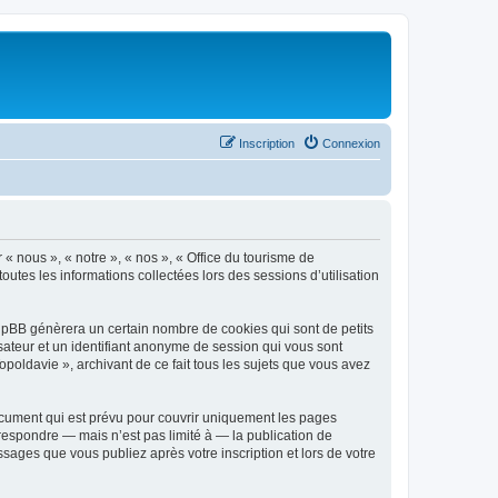
Inscription
Connexion
 « nous », « notre », « nos », « Office du tourisme de
outes les informations collectées lors des sessions d’utilisation
phpBB génèrera un certain nombre de cookies qui sont de petits
isateur et un identifiant anonyme de session qui vous sont
poldavie », archivant de ce fait tous les sujets que vous avez
ocument qui est prévu pour couvrir uniquement les pages
respondre — mais n’est pas limité à — la publication de
sages que vous publiez après votre inscription et lors de votre