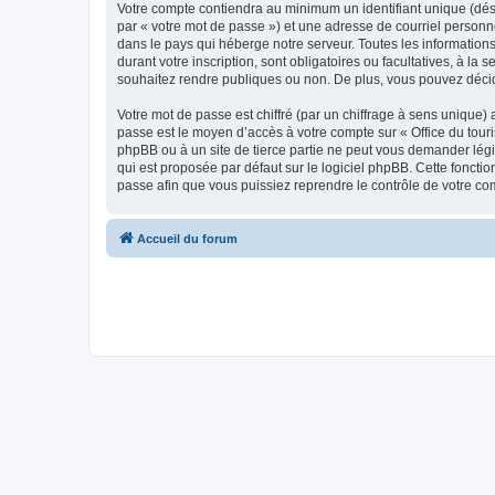
Votre compte contiendra au minimum un identifiant unique (dés
par « votre mot de passe ») et une adresse de courriel personn
dans le pays qui héberge notre serveur. Toutes les informations
durant votre inscription, sont obligatoires ou facultatives, à l
souhaitez rendre publiques ou non. De plus, vous pouvez décide
Votre mot de passe est chiffré (par un chiffrage à sens unique) 
passe est le moyen d’accès à votre compte sur « Office du tour
phpBB ou à un site de tierce partie ne peut vous demander légi
qui est proposée par défaut sur le logiciel phpBB. Cette foncti
passe afin que vous puissiez reprendre le contrôle de votre co
Accueil du forum