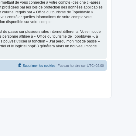
ermettant de vous connecter à votre compte (désigné ci-après
nt protégées par les lois de protection des données applicables
e courriel requis par « Office du tourisme de Topoldavie »
pouvez contrôler quelles informations de votre compte vous
ion disponible sur votre compte.
 de passe sur plusieurs sites internet différents. Votre mot de
personne affiliée à « Office du tourisme de Topoldavie », à
 pouvez utiliser la fonction « J’ai perdu mon mot de passe »
urriel et le logiciel phpBB générera alors un nouveau mot de
Supprimer les cookies
Fuseau horaire sur
UTC+02:00