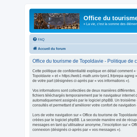
Office du tourism
« La vie, c'est la somme des éléments 
FAQ
Accueil du forum
Office du tourisme de Topoldavie - Politique de c
Cette politique de confidentialité explique en détail comment « 
Topoldavie » et « https://web1-math.univ-lyon1.fr/prepa-agreg »)
de votre part (désignées ci-après par « vos informations »).
Vos informations sont collectées de deux manières différentes.
fichiers téléchargés temporairement par le navigateur internet 
automatiquement assignés par le logiciel phpBB. Un troisième co
consultés et permettant d’améliorer votre confort de navigation e
Lors de votre navigation sur « Office du tourisme de Topoldav
créées par le logiciel phpBB. La seconde manière est de récup
messages en tant qu’utilisateur anonyme, l’inscription sur « Of
connexion (désignés ci-après par « vos messages »).