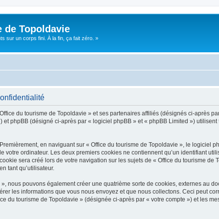
e de Topoldavie
sur un corps fini. À la fin, ça fait zéro. »
onfidentialité
Office du tourisme de Topoldavie » et ses partenaires affiliés (désignés ci-après par
 et phpBB (désigné ci-après par « logiciel phpBB » et « phpBB Limited ») utilisent t
 Premièrement, en naviguant sur « Office du tourisme de Topoldavie », le logiciel 
de votre ordinateur. Les deux premiers cookies ne contiennent qu’un identifiant util
okie sera créé lors de votre navigation sur les sujets de « Office du tourisme de To
n tant qu’utilisateur.
ie », nous pouvons également créer une quatrième sorte de cookies, externes au d
érer les informations que vous nous envoyez et que nous collectons. Ceci peut cor
fice du tourisme de Topoldavie » (désignée ci-après par « votre compte ») et les mes