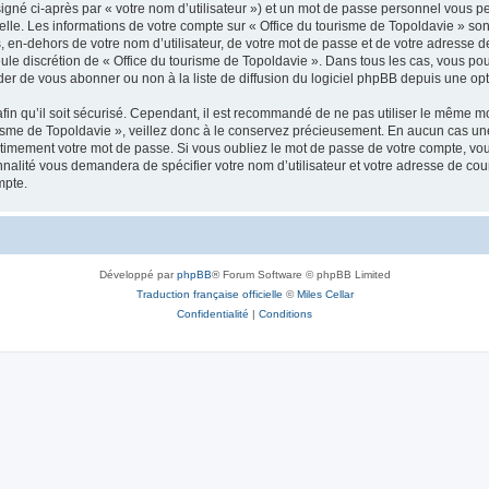
igné ci-après par « votre nom d’utilisateur ») et un mot de passe personnel vous p
elle. Les informations de votre compte sur « Office du tourisme de Topoldavie » so
, en-dehors de votre nom d’utilisateur, de votre mot de passe et de votre adresse d
a seule discrétion de « Office du tourisme de Topoldavie ». Dans tous les cas, vous 
r de vous abonner ou non à la liste de diffusion du logiciel phpBB depuis une opt
afin qu’il soit sécurisé. Cependant, il est recommandé de ne pas utiliser le même mot
isme de Topoldavie », veillez donc à le conservez précieusement. En aucun cas une 
timement votre mot de passe. Si vous oubliez le mot de passe de votre compte, vous
onnalité vous demandera de spécifier votre nom d’utilisateur et votre adresse de co
mpte.
Développé par
phpBB
® Forum Software © phpBB Limited
Traduction française officielle
©
Miles Cellar
Confidentialité
|
Conditions