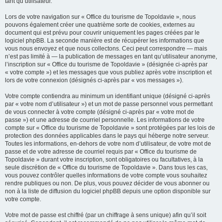
tant qu’utilisateur.
Lors de votre navigation sur « Office du tourisme de Topoldavie », nous
pouvons également créer une quatrième sorte de cookies, externes au
document qui est prévu pour couvrir uniquement les pages créées par le
logiciel phpBB. La seconde manière est de récupérer les informations que
vous nous envoyez et que nous collectons. Ceci peut correspondre — mais
n’est pas limité à — la publication de messages en tant qu’utilisateur anonyme,
l’inscription sur « Office du tourisme de Topoldavie » (désignée ci-après par
« votre compte ») et les messages que vous publiez après votre inscription et
lors de votre connexion (désignés ci-après par « vos messages »).
Votre compte contiendra au minimum un identifiant unique (désigné ci-après
par « votre nom d’utilisateur ») et un mot de passe personnel vous permettant
de vous connecter à votre compte (désigné ci-après par « votre mot de
passe ») et une adresse de courriel personnelle. Les informations de votre
compte sur « Office du tourisme de Topoldavie » sont protégées par les lois de
protection des données applicables dans le pays qui héberge notre serveur.
Toutes les informations, en-dehors de votre nom d’utilisateur, de votre mot de
passe et de votre adresse de courriel requis par « Office du tourisme de
Topoldavie » durant votre inscription, sont obligatoires ou facultatives, à la
seule discrétion de « Office du tourisme de Topoldavie ». Dans tous les cas,
vous pouvez contrôler quelles informations de votre compte vous souhaitez
rendre publiques ou non. De plus, vous pouvez décider de vous abonner ou
non à la liste de diffusion du logiciel phpBB depuis une option disponible sur
votre compte.
Votre mot de passe est chiffré (par un chiffrage à sens unique) afin qu’il soit