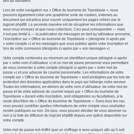
tant qu’utilisateur.
Lors de votre navigation sur « Office du tourisme de Topoldavie », nous
pouvons également créer une quatrième sorte de cookies, externes au
document qui est prévu pour couvrir uniquement les pages créées par le
logiciel phpBB. La seconde manière est de récupérer les informations que
vous nous envoyez et que nous collectons. Ceci peut correspondre — mais
n’est pas limité à — la publication de messages en tant qu’utilisateur anonyme,
l’inscription sur « Office du tourisme de Topoldavie » (désignée ci-après par
« votre compte ») et les messages que vous publiez après votre inscription et
lors de votre connexion (désignés ci-après par « vos messages »).
Votre compte contiendra au minimum un identifiant unique (désigné ci-après
par « votre nom d’utilisateur ») et un mot de passe personnel vous permettant
de vous connecter à votre compte (désigné ci-après par « votre mot de
passe ») et une adresse de courriel personnelle. Les informations de votre
compte sur « Office du tourisme de Topoldavie » sont protégées par les lois de
protection des données applicables dans le pays qui héberge notre serveur.
Toutes les informations, en-dehors de votre nom d’utilisateur, de votre mot de
passe et de votre adresse de courriel requis par « Office du tourisme de
Topoldavie » durant votre inscription, sont obligatoires ou facultatives, à la
seule discrétion de « Office du tourisme de Topoldavie ». Dans tous les cas,
vous pouvez contrôler quelles informations de votre compte vous souhaitez
rendre publiques ou non. De plus, vous pouvez décider de vous abonner ou
non à la liste de diffusion du logiciel phpBB depuis une option disponible sur
votre compte.
Votre mot de passe est chiffré (par un chiffrage à sens unique) afin qu’il soit