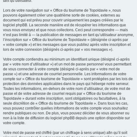
tant qu’utilisateur.
Lors de votre navigation sur « Office du tourisme de Topoldavie », nous
pouvons également créer une quatrième sorte de cookies, externes au
document qui est prévu pour couvrir uniquement les pages créées par le
logiciel phpBB. La seconde manière est de récupérer les informations que
vous nous envoyez et que nous collectons. Ceci peut correspondre — mais
n’est pas limité à — la publication de messages en tant qu’utilisateur anonyme,
l’inscription sur « Office du tourisme de Topoldavie » (désignée ci-après par
« votre compte ») et les messages que vous publiez après votre inscription et
lors de votre connexion (désignés ci-après par « vos messages »).
Votre compte contiendra au minimum un identifiant unique (désigné ci-après
par « votre nom d’utilisateur ») et un mot de passe personnel vous permettant
de vous connecter à votre compte (désigné ci-après par « votre mot de
passe ») et une adresse de courriel personnelle. Les informations de votre
compte sur « Office du tourisme de Topoldavie » sont protégées par les lois de
protection des données applicables dans le pays qui héberge notre serveur.
Toutes les informations, en-dehors de votre nom d’utilisateur, de votre mot de
passe et de votre adresse de courriel requis par « Office du tourisme de
Topoldavie » durant votre inscription, sont obligatoires ou facultatives, à la
seule discrétion de « Office du tourisme de Topoldavie ». Dans tous les cas,
vous pouvez contrôler quelles informations de votre compte vous souhaitez
rendre publiques ou non. De plus, vous pouvez décider de vous abonner ou
non à la liste de diffusion du logiciel phpBB depuis une option disponible sur
votre compte.
Votre mot de passe est chiffré (par un chiffrage à sens unique) afin qu’il soit